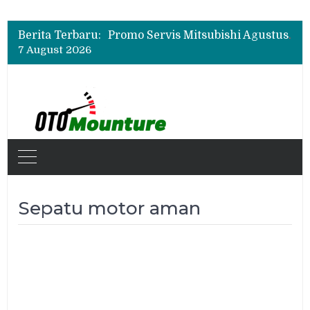
Suzuki XL7 Terbaru Jadi Favorit Test Drive di GIIAS 2026, Ini Fitur yang Paling Dipuji
Bukan Cuma Layar 14,6 Inci, Ini Fitur Pintar Changan Nevo Q05 yang Dibanderol Rp309 Juta
Berita Terbaru:
Promo Servis Mitsubishi Agustus 2026, Ada Diskon ESP dan Bodi & Cat Kilau Merdeka
7 August 2026
Suzuki XL7 Terbaru Jadi Favorit Test Drive di GIIAS 2026, Ini Fitur yang Paling Dipuji
Bukan Cuma Layar 14,6 Inci, Ini Fitur Pintar Changan Nevo Q05 yang Dibanderol Rp309 Juta
Sepatu motor aman