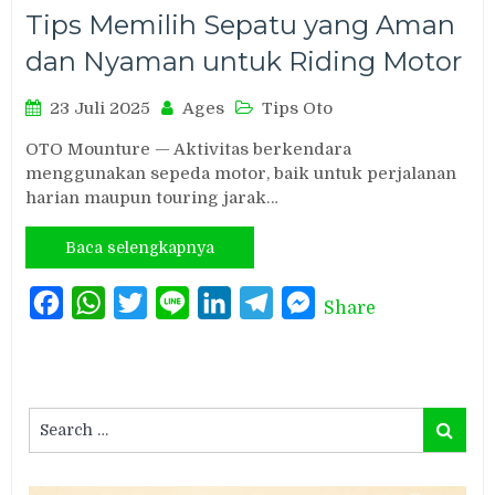
Tips Memilih Sepatu yang Aman
dan Nyaman untuk Riding Motor
23 Juli 2025
Ages
Tips Oto
OTO Mounture — Aktivitas berkendara
menggunakan sepeda motor, baik untuk perjalanan
harian maupun touring jarak…
Baca selengkapnya
Facebook
WhatsApp
Twitter
Line
LinkedIn
Telegram
Messenger
Share
Search
Search
for: