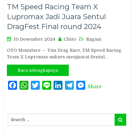
TM Speed Racing Team X
Lupromax Jadi Juara Sentul
DragFest Final round 2024
10 Desember 2024
Chito
Ragam
OTO Mounture — Tim Drag Race, TM Speed Racing
Team X Lupromax sukses menjuarai Sentul…
Baca selengkapnya
Facebook
WhatsApp
Twitter
Line
LinkedIn
Telegram
Messenger
Share
Search
Search
for: