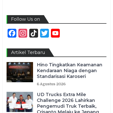
Follow Us on
Facebook
Instagram
TikTok
Twitter
YouTube
Channel
Artikel Terbaru
Hino Tingkatkan Keamanan
Kendaraan Niaga dengan
Standarisasi Karoseri
6 Agustus 2026
UD Trucks Extra Mile
Challenge 2026 Lahirkan
Pengemudi Truk Terbaik,
Crisanto Melaju ke Jepang