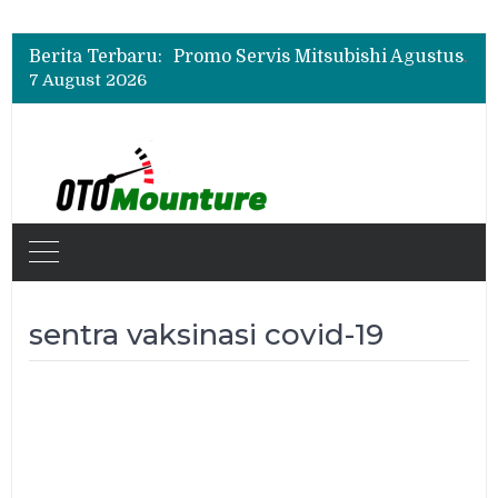
Suzuki XL7 Terbaru Jadi Favorit Test Drive di GIIAS 2026, Ini Fitur yang Paling Dipuji
Bukan Cuma Layar 14,6 Inci, Ini Fitur Pintar Changan Nevo Q05 yang Dibanderol Rp309 Juta
Berita Terbaru:
Promo Servis Mitsubishi Agustus 2026, Ada Diskon ESP dan Bodi & Cat Kilau Merdeka
7 August 2026
Suzuki XL7 Terbaru Jadi Favorit Test Drive di GIIAS 2026, Ini Fitur yang Paling Dipuji
Bukan Cuma Layar 14,6 Inci, Ini Fitur Pintar Changan Nevo Q05 yang Dibanderol Rp309 Juta
sentra vaksinasi covid-19