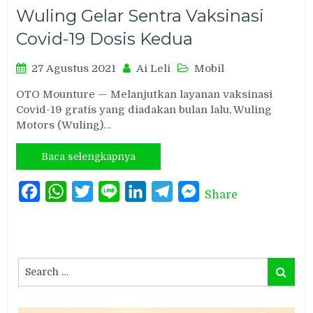
Wuling Gelar Sentra Vaksinasi
Covid-19 Dosis Kedua
27 Agustus 2021
Ai Leli
Mobil
OTO Mounture — Melanjutkan layanan vaksinasi
Covid-19 gratis yang diadakan bulan lalu, Wuling
Motors (Wuling)…
Baca selengkapnya
Facebook
WhatsApp
Twitter
Line
LinkedIn
Telegram
Messenger
Share
Search
Search
for: