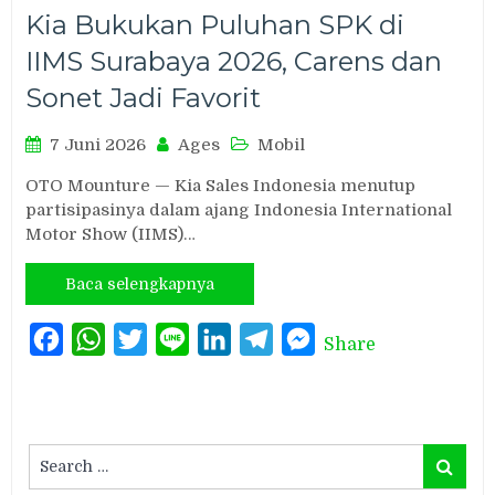
Kia Bukukan Puluhan SPK di
IIMS Surabaya 2026, Carens dan
Sonet Jadi Favorit
7 Juni 2026
Ages
Mobil
OTO Mounture — Kia Sales Indonesia menutup
partisipasinya dalam ajang Indonesia International
Motor Show (IIMS)…
Baca selengkapnya
Facebook
WhatsApp
Twitter
Line
LinkedIn
Telegram
Messenger
Share
Search
Search
for: