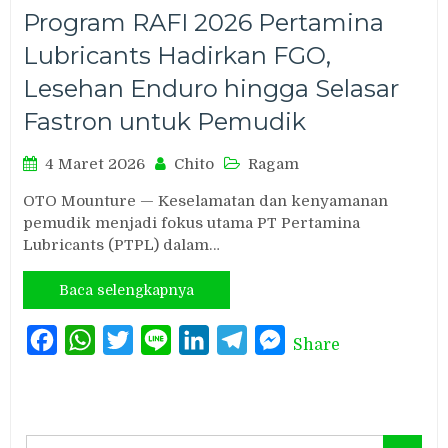
Program RAFI 2026 Pertamina
Lubricants Hadirkan FGO,
Lesehan Enduro hingga Selasar
Fastron untuk Pemudik
4 Maret 2026
Chito
Ragam
OTO Mounture — Keselamatan dan kenyamanan
pemudik menjadi fokus utama PT Pertamina
Lubricants (PTPL) dalam…
Baca selengkapnya
Facebook
WhatsApp
Twitter
Line
LinkedIn
Telegram
Messenger
Share
Search