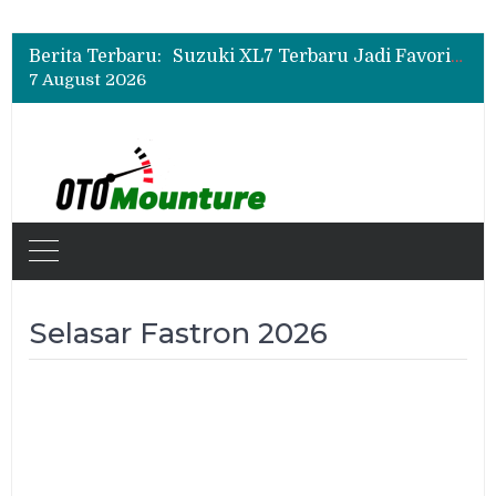
Bukan Sekadar Sporty, Ini Alasan Suzuki Fronx SGX Hybrid Kuro Layak Dilirik
Promo Servis Mitsubishi Agustus 2026, Ada Diskon ESP dan Bodi & Cat Kilau Merdeka
Berita Terbaru:
Suzuki XL7 Terbaru Jadi Favorit Test Drive di GIIAS 2026, Ini Fitur yang Paling Dipuji
7 August 2026
Bukan Sekadar Sporty, Ini Alasan Suzuki Fronx SGX Hybrid Kuro Layak Dilirik
Promo Servis Mitsubishi Agustus 2026, Ada Diskon ESP dan Bodi & Cat Kilau Merdeka
Selasar Fastron 2026