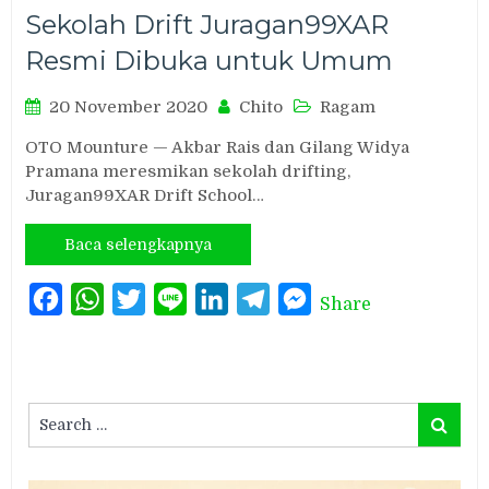
Sekolah Drift Juragan99XAR
Resmi Dibuka untuk Umum
20 November 2020
Chito
Ragam
OTO Mounture — Akbar Rais dan Gilang Widya
Pramana meresmikan sekolah drifting,
Juragan99XAR Drift School…
Baca selengkapnya
Facebook
WhatsApp
Twitter
Line
LinkedIn
Telegram
Messenger
Share
Search
Search
for: