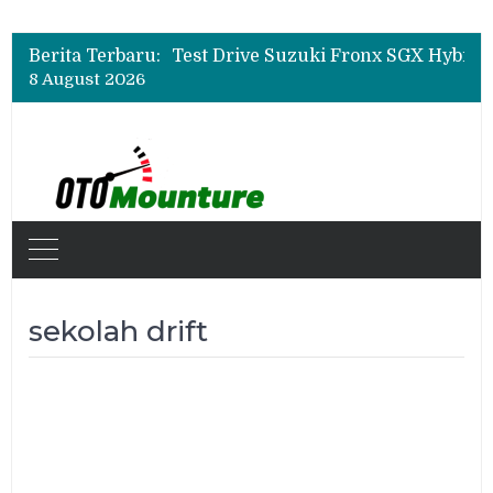
Leapmotor Mulai Perakitan Lokal di Indonesia, B10 dan C10 Jadi Model Perdana
Beli Mobil Jangan Cuma Lihat Cicilan, TAF dan OJK Tekankan Pentingnya Literasi Keuangan
Berita Terbaru:
Test Drive Suzuki Fronx SGX Hybrid Kuro di GIIAS 2026, Peserta Soroti Desain Sporty dan DVR
8 August 2026
Leapmotor Mulai Perakitan Lokal di Indonesia, B10 dan C10 Jadi Model Perdana
Beli Mobil Jangan Cuma Lihat Cicilan, TAF dan OJK Tekankan Pentingnya Literasi Keuangan
sekolah drift