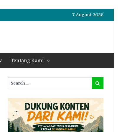
7 August 2026
w
Tentang Kami
Search
Search
for: