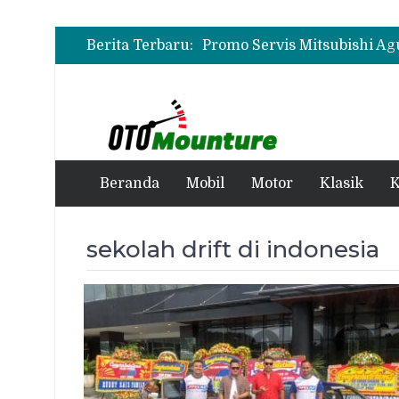
Berita Terbaru:
Beranda
Mobil
Motor
Klasik
K
sekolah drift di indonesia