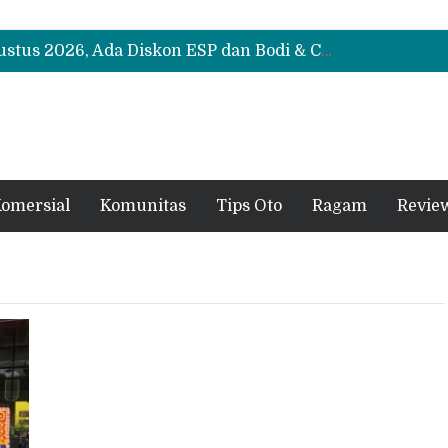
Suzuki XL7 Terbaru Jadi Favorit Test Drive di GIIAS 2026, Ini Fitur yang Paling Dipuji
Bukan Cuma Layar 14,6 Inci, Ini Fitur Pintar Changan Nevo Q05 yang Dibanderol Rp309 Juta
Promo Servis Mitsubishi Agustus 2026, Ada Diskon ESP dan Bodi & Cat Kilau Merdeka
Suzuki XL7 Terbaru Jadi Favorit Test Drive di GIIAS 2026, Ini Fitur yang Paling Dipuji
Bukan Cuma Layar 14,6 Inci, Ini Fitur Pintar Changan Nevo Q05 yang Dibanderol Rp309 Juta
omersial
Komunitas
Tips Oto
Ragam
Revie