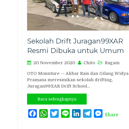
Sekolah Drift Juragan99XAR
Resmi Dibuka untuk Umum
20 November 2020
Chito
Ragam
OTO Mounture — Akbar Rais dan Gilang Widya
Pramana meresmikan sekolah drifting,
Juragan99XAR Drift School…
Baca selengkapnya
Facebook
WhatsApp
Twitter
Line
LinkedIn
Telegram
Messenger
Share