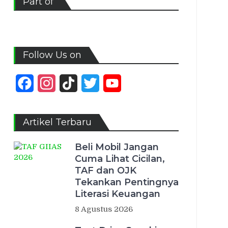
Part of
Follow Us on
Facebook
Instagram
TikTok
Twitter
YouTube
Channel
Artikel Terbaru
Beli Mobil Jangan
Cuma Lihat Cicilan,
TAF dan OJK
Tekankan Pentingnya
Literasi Keuangan
8 Agustus 2026