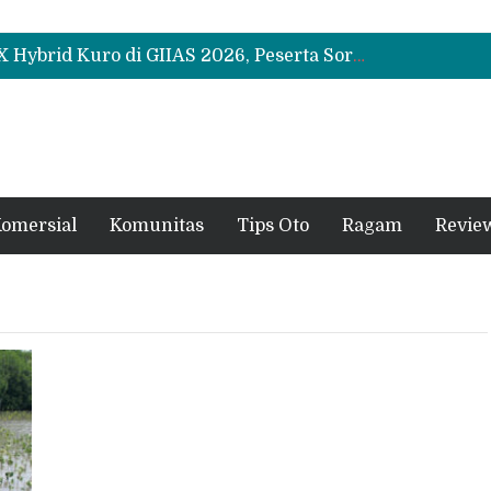
Leapmotor Mulai Perakitan Lokal di Indonesia, B10 dan C10 Jadi Model Perdana
Beli Mobil Jangan Cuma Lihat Cicilan, TAF dan OJK Tekankan Pentingnya Literasi Keuangan
Test Drive Suzuki Fronx SGX Hybrid Kuro di GIIAS 2026, Peserta Soroti Desain Sporty dan DVR
Leapmotor Mulai Perakitan Lokal di Indonesia, B10 dan C10 Jadi Model Perdana
Beli Mobil Jangan Cuma Lihat Cicilan, TAF dan OJK Tekankan Pentingnya Literasi Keuangan
omersial
Komunitas
Tips Oto
Ragam
Revie