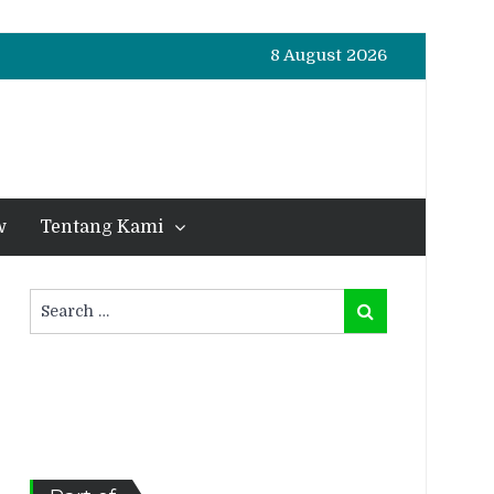
8 August 2026
w
Tentang Kami
Search
Search
for: