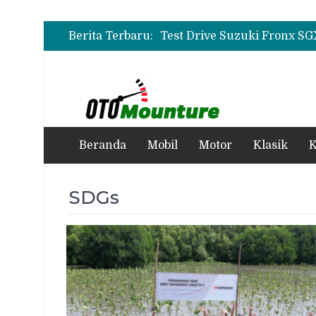
Berita Terbaru:
Beranda
Mobil
Motor
Klasik
K
SDGs