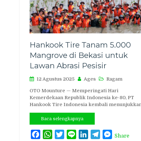
Hankook Tire Tanam 5.000
Mangrove di Bekasi untuk
Lawan Abrasi Pesisir
12 Agustus 2025
Ages
Ragam
OTO Mounture — Memperingati Hari
Kemerdekaan Republik Indonesia ke-80, PT
Hankook Tire Indonesia kembali menunjukka
Baca selengkapnya
Facebook
WhatsApp
Twitter
Line
LinkedIn
Telegram
Messenger
Share