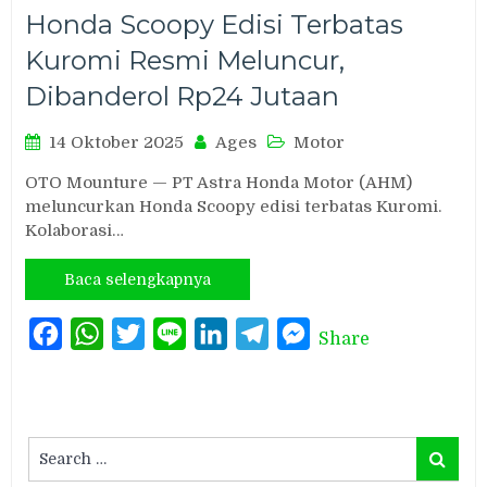
Honda Scoopy Edisi Terbatas
Kuromi Resmi Meluncur,
Dibanderol Rp24 Jutaan
14 Oktober 2025
Ages
Motor
OTO Mounture — PT Astra Honda Motor (AHM)
meluncurkan Honda Scoopy edisi terbatas Kuromi.
Kolaborasi…
Baca selengkapnya
Facebook
WhatsApp
Twitter
Line
LinkedIn
Telegram
Messenger
Share
Search
Search
for: