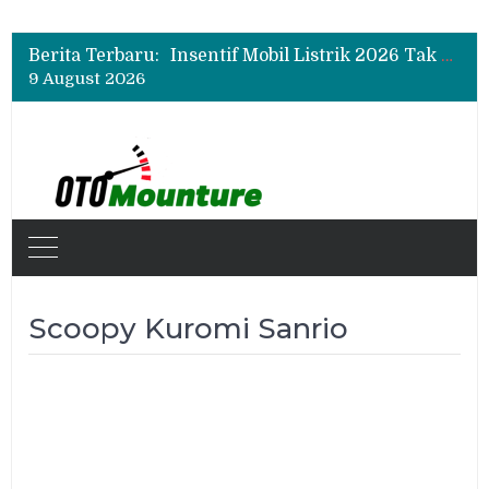
Fuso Dorong Industri Karoseri Indonesia Naik Kelas Lewat Program Sertifikasi
Giti Indonesia Hadir di GIIAS 2026, Bawa Ban Adventure hingga Performa Tinggi
Berita Terbaru:
Insentif Mobil Listrik 2026 Tak Berlaku untuk Hybrid? Ini Penjelasan Pemerintah
9 August 2026
Fuso Dorong Industri Karoseri Indonesia Naik Kelas Lewat Program Sertifikasi
Giti Indonesia Hadir di GIIAS 2026, Bawa Ban Adventure hingga Performa Tinggi
Scoopy Kuromi Sanrio