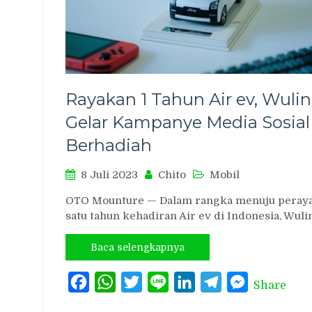
Rayakan 1 Tahun Air ev, Wuli
Gelar Kampanye Media Sosial
Berhadiah
8 Juli 2023
Chito
Mobil
OTO Mounture — Dalam rangka menuju peray
satu tahun kehadiran Air ev di Indonesia, Wul
Baca selengkapnya
Facebook
WhatsApp
Twitter
Line
LinkedIn
Telegram
Messenger
Share