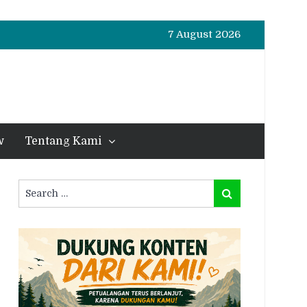
7 August 2026
w
Tentang Kami
Search
Search
for: