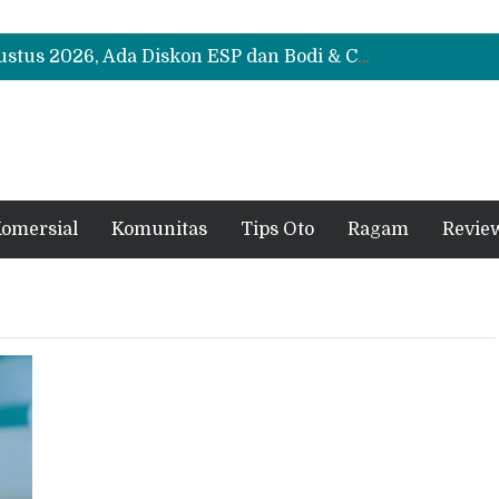
Suzuki XL7 Terbaru Jadi Favorit Test Drive di GIIAS 2026, Ini Fitur yang Paling Dipuji
Bukan Cuma Layar 14,6 Inci, Ini Fitur Pintar Changan Nevo Q05 yang Dibanderol Rp309 Juta
Promo Servis Mitsubishi Agustus 2026, Ada Diskon ESP dan Bodi & Cat Kilau Merdeka
Suzuki XL7 Terbaru Jadi Favorit Test Drive di GIIAS 2026, Ini Fitur yang Paling Dipuji
Bukan Cuma Layar 14,6 Inci, Ini Fitur Pintar Changan Nevo Q05 yang Dibanderol Rp309 Juta
omersial
Komunitas
Tips Oto
Ragam
Revie