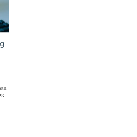
ng
aan
ing…