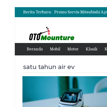
Berita Terbaru:
Beranda
Mobil
Motor
Klasik
K
satu tahun air ev