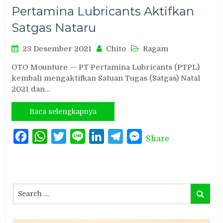
Pertamina Lubricants Aktifkan
Satgas Nataru
23 Desember 2021
Chito
Ragam
OTO Mounture — PT Pertamina Lubricants (PTPL)
kembali mengaktifkan Satuan Tugas (Satgas) Natal
2021 dan…
Baca selengkapnya
Facebook
WhatsApp
Twitter
Line
LinkedIn
Telegram
Messenger
Share
Search
Search
for: