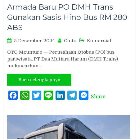
Armada Baru PO DMH Trans
Gunakan Sasis Hino Bus RM 280
ABS
5 Desember 2024
Chito
Komersial
OTO Mounture — Perusahaan Otobus (PO) bus
pariwisata, PT Dua Mutiara Harum (DMH Trans)
meluncurkan…
Baca selengkapnya
Facebook
WhatsApp
Twitter
Line
LinkedIn
Telegram
Messenger
Share