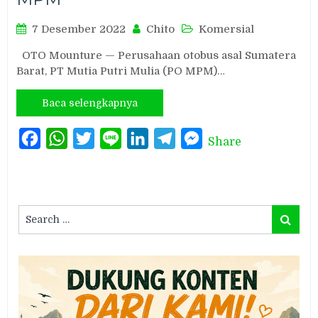
7 Desember 2022
Chito
Komersial
OTO Mounture — Perusahaan otobus asal Sumatera
Barat, PT Mutia Putri Mulia (PO MPM)…
Baca selengkapnya
Facebook
WhatsApp
Twitter
Line
LinkedIn
Telegram
Messenger
Share
Search
Search
for: