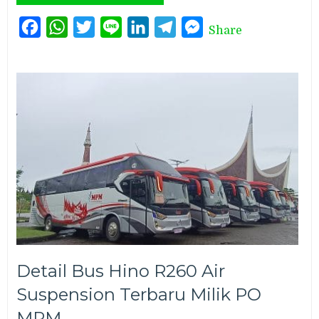
Facebook
WhatsApp
Twitter
Line
LinkedIn
Telegram
Messenger
Share
Detail Bus Hino R260 Air
Suspension Terbaru Milik PO
MPM