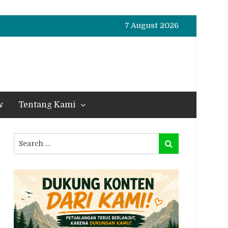
7 August 2026
w
Tentang Kami
Search
Search
for: