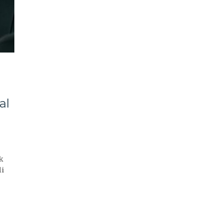
al
k
i