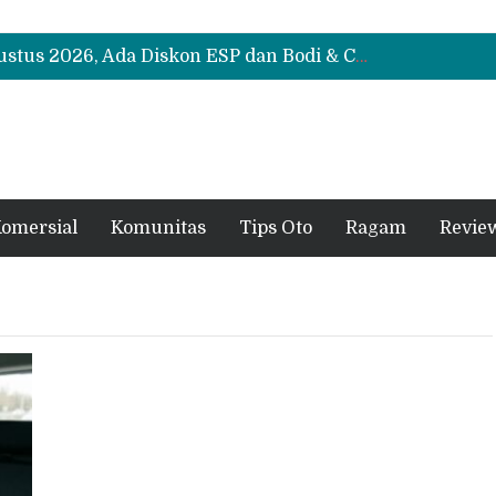
Suzuki XL7 Terbaru Jadi Favorit Test Drive di GIIAS 2026, Ini Fitur yang Paling Dipuji
Bukan Cuma Layar 14,6 Inci, Ini Fitur Pintar Changan Nevo Q05 yang Dibanderol Rp309 Juta
Promo Servis Mitsubishi Agustus 2026, Ada Diskon ESP dan Bodi & Cat Kilau Merdeka
Suzuki XL7 Terbaru Jadi Favorit Test Drive di GIIAS 2026, Ini Fitur yang Paling Dipuji
Bukan Cuma Layar 14,6 Inci, Ini Fitur Pintar Changan Nevo Q05 yang Dibanderol Rp309 Juta
omersial
Komunitas
Tips Oto
Ragam
Revie