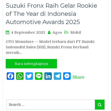
Suzuki Fronx Raih Gelar Rookie
of The Year di Indonesia
Automotive Awards 2025
4 September 2025
Ages
Mobil
OTO Mounture — Model terbaru dari PT Suzuki
Indomobil Sales (SIS), Suzuki Fronx berhasil
meraih…
Baca selengkapnya
Facebook
WhatsApp
Twitter
Line
LinkedIn
Telegram
Messenger
Share
Search
Search
for: