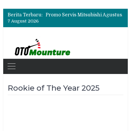
Suzuki XL7 Terbaru Jadi Favorit Test Drive di GIIAS 2026, Ini Fitur yang Paling Dipuji
Bukan Cuma Layar 14,6 Inci, Ini Fitur Pintar Changan Nevo Q05 yang Dibanderol Rp309 Juta
Berita Terbaru:
Promo Servis Mitsubishi Agustus 2026, Ada Diskon ESP dan Bodi & Cat Kilau Merdeka
7 August 2026
Suzuki XL7 Terbaru Jadi Favorit Test Drive di GIIAS 2026, Ini Fitur yang Paling Dipuji
Bukan Cuma Layar 14,6 Inci, Ini Fitur Pintar Changan Nevo Q05 yang Dibanderol Rp309 Juta
Rookie of The Year 2025