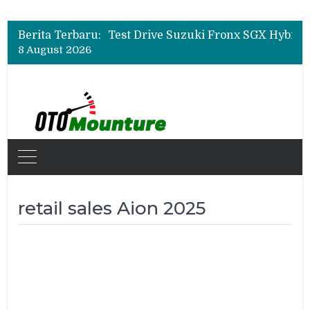
Leapmotor Mulai Perakitan Lokal di Indonesia, B10 dan C10 Jadi Model Perdana
Beli Mobil Jangan Cuma Lihat Cicilan, TAF dan OJK Tekankan Pentingnya Literasi Keuangan
Berita Terbaru:
Test Drive Suzuki Fronx SGX Hybrid Kuro di GIIAS 2026, Peserta Soroti Desain Sporty dan DVR
8 August 2026
Leapmotor Mulai Perakitan Lokal di Indonesia, B10 dan C10 Jadi Model Perdana
Beli Mobil Jangan Cuma Lihat Cicilan, TAF dan OJK Tekankan Pentingnya Literasi Keuangan
retail sales Aion 2025