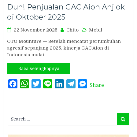
Duh! Penjualan GAC Aion Anjlok
di Oktober 2025
22 November 2025
Chito
Mobil
OTO Mounture — Setelah mencatat pertumbuhan
agresif sepanjang 2025, kinerja GAC Aion di
Indonesia mulai…
Baca selengkapnya
Facebook
WhatsApp
Twitter
Line
LinkedIn
Telegram
Messenger
Share
Search
Search
for: