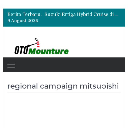
Mitsubishi Fuso eCanter Melaju di Bisnis Logistik, Fastana Jadi Pengguna Baru
Berita Terbaru:
Suzuki Ertiga Hybrid Cruise di GIIAS 2026, MPV 7 Penumpang yang Tawarkan Efisiensi dan Kemewahan
9 August 2026
Mitsubishi Fuso Dorong Armada Minim Downtime lewat VIP Fleet Training 2026
Mitsubishi Fuso eCanter Melaju di Bisnis Logistik, Fastana Jadi Pengguna Baru
Suzuki Ertiga Hybrid Cruise di GIIAS 2026, MPV 7 Penumpang yang Tawarkan Efisiensi dan Kemewahan
regional campaign mitsubishi