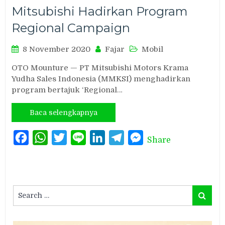
Mitsubishi Hadirkan Program
Regional Campaign
8 November 2020
Fajar
Mobil
OTO Mounture — PT Mitsubishi Motors Krama
Yudha Sales Indonesia (MMKSI) menghadirkan
program bertajuk ‘Regional…
Baca selengkapnya
Facebook
WhatsApp
Twitter
Line
LinkedIn
Telegram
Messenger
Share
Search
Search
for: