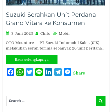
Suzuki Serahkan Unit Perdana
Grand Vitara ke Konsumen
3 Juni 2023
Chito
Mobil
OTO Mounture — PT Suzuki Indomobil Sales (SIS)
melakukan serah terima sebanyak 26 unit perdana…
Baca selengkapnya
Facebook
WhatsApp
Twitter
Line
LinkedIn
Telegram
Messenger
Share
Search
Search
for: