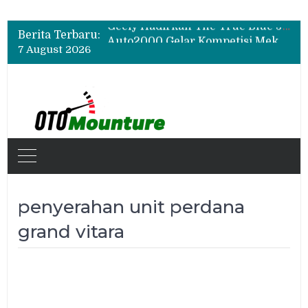
Bukan Sekadar Sporty, Ini Alasan Suzuki Fronx SGX Hybrid Kuro Layak Dilirik
Geely Hadirkan The True Blue Journey, Fans Bisa Dapat Tiket Chelsea vs AC Milan
Berita Terbaru:
Auto2000 Gelar Kompetisi Mekanik Terbaik 2026, Ini Daftar Lengkap Juaranya
7 August 2026
Bukan Sekadar Sporty, Ini Alasan Suzuki Fronx SGX Hybrid Kuro Layak Dilirik
penyerahan unit perdana
grand vitara