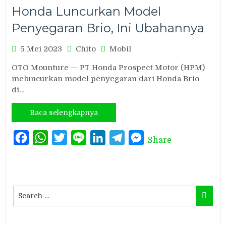
Honda Luncurkan Model
Penyegaran Brio, Ini Ubahannya
5 Mei 2023
Chito
Mobil
OTO Mounture — PT Honda Prospect Motor (HPM)
meluncurkan model penyegaran dari Honda Brio
di…
Baca selengkapnya
Facebook
WhatsApp
Twitter
Line
LinkedIn
Telegram
Messenger
Share
Search
Search
for: