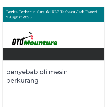
Bukan Sekadar Sporty, Ini Alasan Suzuki Fronx SGX Hybrid Kuro Layak Dilirik
Promo Servis Mitsubishi Agustus 2026, Ada Diskon ESP dan Bodi & Cat Kilau Merdeka
Berita Terbaru:
Suzuki XL7 Terbaru Jadi Favorit Test Drive di GIIAS 2026, Ini Fitur yang Paling Dipuji
7 August 2026
Bukan Sekadar Sporty, Ini Alasan Suzuki Fronx SGX Hybrid Kuro Layak Dilirik
Promo Servis Mitsubishi Agustus 2026, Ada Diskon ESP dan Bodi & Cat Kilau Merdeka
penyebab oli mesin
berkurang