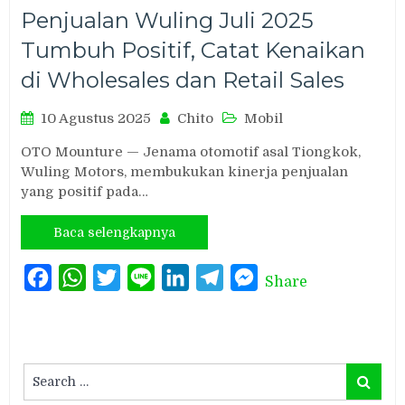
Penjualan Wuling Juli 2025
Tumbuh Positif, Catat Kenaikan
di Wholesales dan Retail Sales
10 Agustus 2025
Chito
Mobil
OTO Mounture — Jenama otomotif asal Tiongkok,
Wuling Motors, membukukan kinerja penjualan
yang positif pada…
Baca selengkapnya
Facebook
WhatsApp
Twitter
Line
LinkedIn
Telegram
Messenger
Share
Search
Search
for: