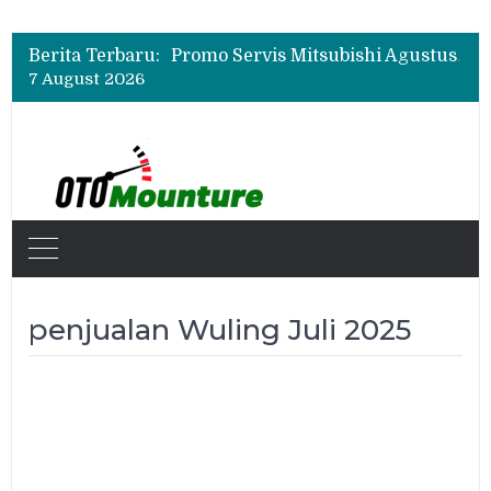
Suzuki XL7 Terbaru Jadi Favorit Test Drive di GIIAS 2026, Ini Fitur yang Paling Dipuji
Bukan Cuma Layar 14,6 Inci, Ini Fitur Pintar Changan Nevo Q05 yang Dibanderol Rp309 Juta
Berita Terbaru:
Promo Servis Mitsubishi Agustus 2026, Ada Diskon ESP dan Bodi & Cat Kilau Merdeka
7 August 2026
Suzuki XL7 Terbaru Jadi Favorit Test Drive di GIIAS 2026, Ini Fitur yang Paling Dipuji
Bukan Cuma Layar 14,6 Inci, Ini Fitur Pintar Changan Nevo Q05 yang Dibanderol Rp309 Juta
penjualan Wuling Juli 2025