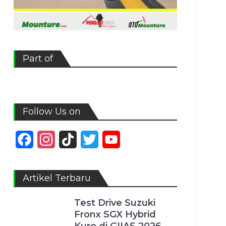
Part of
Follow Us on
Facebook
Instagram
TikTok
Twitter
YouTube
Channel
Artikel Terbaru
Test Drive Suzuki
Fronx SGX Hybrid