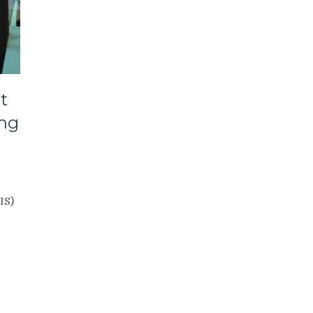
t
ing
IS)