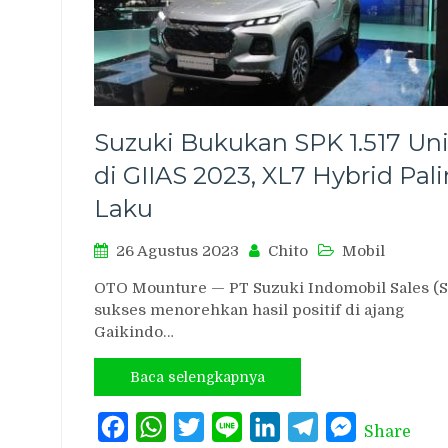
Suzuki Bukukan SPK 1.517 Uni
di GIIAS 2023, XL7 Hybrid Pal
Laku
26 Agustus 2023
Chito
Mobil
OTO Mounture — PT Suzuki Indomobil Sales (S
sukses menorehkan hasil positif di ajang
Gaikindo…
Baca selengkapnya
Facebook
WhatsApp
Twitter
Line
LinkedIn
Telegram
Messenger
Share