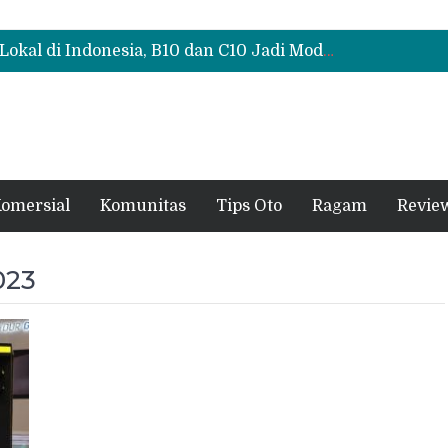
Polytron G3+ Special Collaboration Meluncur di GIIAS 2026, Tampil Makin Gahar dengan Two-Tone
Test Drive Suzuki Fronx SGX Hybrid Kuro di GIIAS 2026, Peserta Soroti Desain Sporty dan DVR
Leapmotor Mulai Perakitan Lokal di Indonesia, B10 dan C10 Jadi Model Perdana
Polytron G3+ Special Collaboration Meluncur di GIIAS 2026, Tampil Makin Gahar dengan Two-Tone
Test Drive Suzuki Fronx SGX Hybrid Kuro di GIIAS 2026, Peserta Soroti Desain Sporty dan DVR
omersial
Komunitas
Tips Oto
Ragam
Revie
023