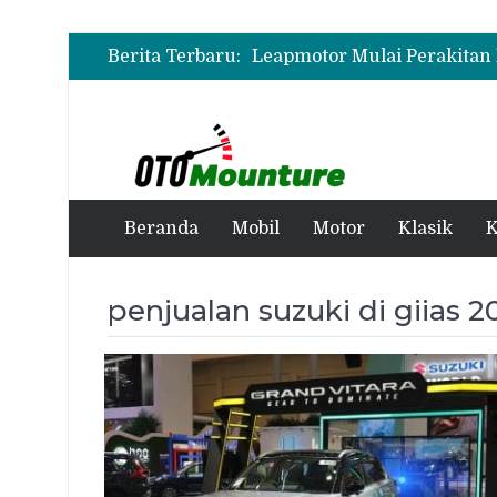
Berita Terbaru:
Beranda
Mobil
Motor
Klasik
K
penjualan suzuki di giias 2