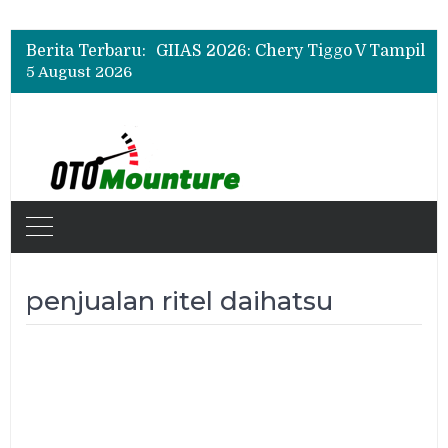
Geely Coolray Resmi Meluncur di Indonesia, SUV Turbo 174 PS Mulai Rp333 Juta, Bonus hingga Rp18,7 Juta
GIIAS 2026: Chery Tiggo V Tampil Perdana, Bawa Konsep Mobil Serbaguna 3-in-1
Berita Terbaru:
Laris Manis! 300 Unit Wuling Aira ev Edisi Toy Story 5 Habis Terjual di GIIAS 2026
5 August 2026
Geely Coolray Resmi Meluncur di Indonesia, SUV Turbo 174 PS Mulai Rp333 Juta, Bonus hingga Rp18,7 Juta
penjualan ritel daihatsu