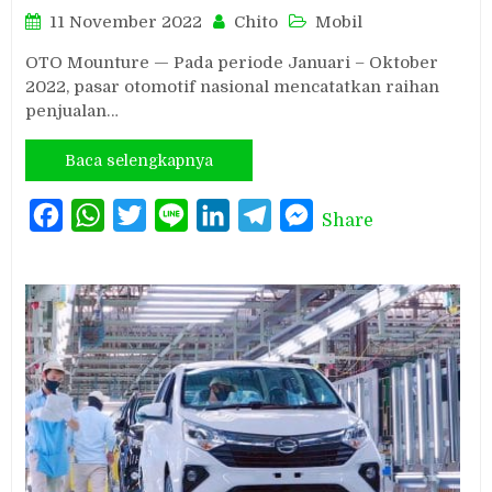
11 November 2022
Chito
Mobil
OTO Mounture — Pada periode Januari – Oktober
2022, pasar otomotif nasional mencatatkan raihan
penjualan…
Baca selengkapnya
Facebook
WhatsApp
Twitter
Line
LinkedIn
Telegram
Messenger
Share