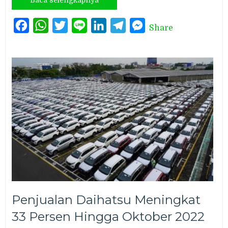
Facebook
WhatsApp
Twitter
Line
LinkedIn
Telegram
Messenger
Share
Penjualan Daihatsu Meningkat
33 Persen Hingga Oktober 2022