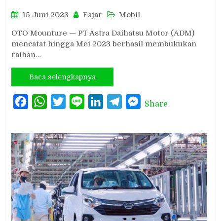
15 Juni 2023
Fajar
Mobil
OTO Mounture — PT Astra Daihatsu Motor (ADM)
mencatat hingga Mei 2023 berhasil membukukan
raihan…
Baca selengkapnya
Facebook
WhatsApp
Twitter
Line
LinkedIn
Telegram
Messenger
Share