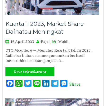
Kuartal I 2023, Market Share
Daihatsu Meningkat
16 April 2023
Fajar
Mobil
OTO Mounture — Menutup Kuartal I tahun 2023,
Daihatsu Indonesia mengumumkan berhasil
menorehkan catatan penjualan…
Baca selengkapnya
Facebook
WhatsApp
Twitter
Line
LinkedIn
Telegram
Messenger
Share