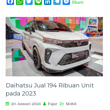
Facebook
WhatsApp
Twitter
Line
LinkedIn
Telegram
Messenger
Share
Daihatsu Jual 194 Ribuan Unit
pada 2023
20 Januari 2024
Fajar
Mobil