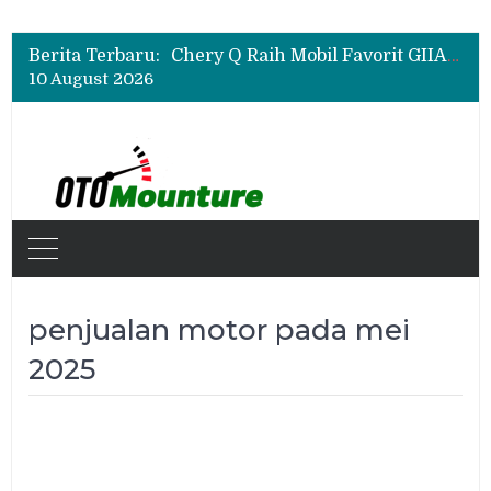
Rangkul Komunitas Mobil, Motul Indonesia Gelar Car MeetUp Perdana di Tangerang
Sudah SPK Mobil di GIIAS 2026? Ini Tahapan yang Harus Dilakukan Setelah Pameran
Berita Terbaru:
Chery Q Raih Mobil Favorit GIIAS 2026, Test Drive Tembus 200 Sesi per Hari
10 August 2026
Rangkul Komunitas Mobil, Motul Indonesia Gelar Car MeetUp Perdana di Tangerang
penjualan motor pada mei
2025