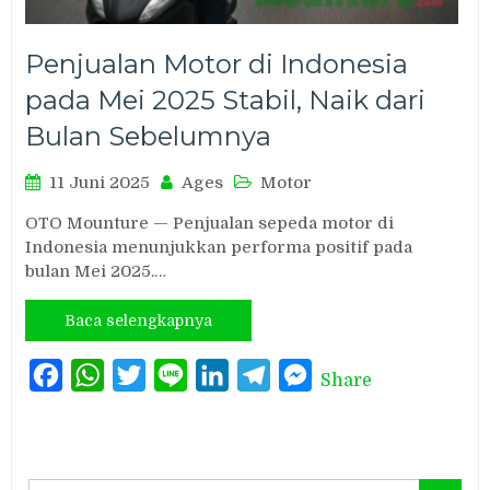
Penjualan Motor di Indonesia
pada Mei 2025 Stabil, Naik dari
Bulan Sebelumnya
11 Juni 2025
Ages
Motor
OTO Mounture — Penjualan sepeda motor di
Indonesia menunjukkan performa positif pada
bulan Mei 2025.…
Baca selengkapnya
Facebook
WhatsApp
Twitter
Line
LinkedIn
Telegram
Messenger
Share
Search