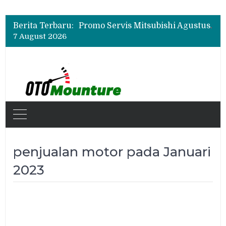
Suzuki XL7 Terbaru Jadi Favorit Test Drive di GIIAS 2026, Ini Fitur yang Paling Dipuji
Bukan Cuma Layar 14,6 Inci, Ini Fitur Pintar Changan Nevo Q05 yang Dibanderol Rp309 Juta
Berita Terbaru:
Promo Servis Mitsubishi Agustus 2026, Ada Diskon ESP dan Bodi & Cat Kilau Merdeka
7 August 2026
Suzuki XL7 Terbaru Jadi Favorit Test Drive di GIIAS 2026, Ini Fitur yang Paling Dipuji
Bukan Cuma Layar 14,6 Inci, Ini Fitur Pintar Changan Nevo Q05 yang Dibanderol Rp309 Juta
penjualan motor pada Januari
2023