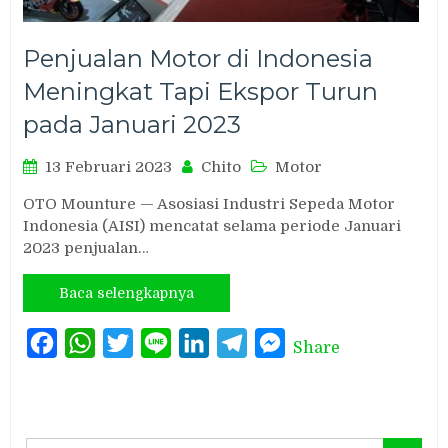
Penjualan Motor di Indonesia
Meningkat Tapi Ekspor Turun
pada Januari 2023
13 Februari 2023
Chito
Motor
OTO Mounture — Asosiasi Industri Sepeda Motor
Indonesia (AISI) mencatat selama periode Januari
2023 penjualan…
Baca selengkapnya
Facebook
WhatsApp
Twitter
Line
LinkedIn
Telegram
Messenger
Share
Search