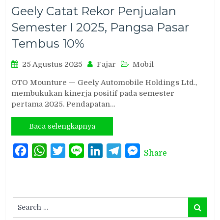
Geely Catat Rekor Penjualan
Semester I 2025, Pangsa Pasar
Tembus 10%
25 Agustus 2025
Fajar
Mobil
OTO Mounture — Geely Automobile Holdings Ltd.,
membukukan kinerja positif pada semester
pertama 2025. Pendapatan…
Baca selengkapnya
Facebook
WhatsApp
Twitter
Line
LinkedIn
Telegram
Messenger
Share
Search
Search
for: