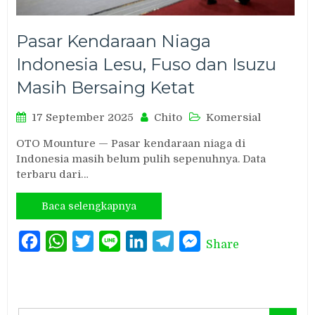
Pasar Kendaraan Niaga
Indonesia Lesu, Fuso dan Isuzu
Masih Bersaing Ketat
17 September 2025
Chito
Komersial
OTO Mounture — Pasar kendaraan niaga di
Indonesia masih belum pulih sepenuhnya. Data
terbaru dari…
Baca selengkapnya
Facebook
WhatsApp
Twitter
Line
LinkedIn
Telegram
Messenger
Share
Search