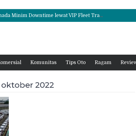
Mitsubishi Fuso eCanter Melaju di Bisnis Logistik, Fastana Jadi Pengguna Baru
Suzuki Ertiga Hybrid Cruise di GIIAS 2026, MPV 7 Penumpang yang Tawarkan Efisiensi dan Kemewahan
Mitsubishi Fuso Dorong Armada Minim Downtime lewat VIP Fleet Training 2026
Mitsubishi Fuso eCanter Melaju di Bisnis Logistik, Fastana Jadi Pengguna Baru
Suzuki Ertiga Hybrid Cruise di GIIAS 2026, MPV 7 Penumpang yang Tawarkan Efisiensi dan Kemewahan
omersial
Komunitas
Tips Oto
Ragam
Revie
 oktober 2022