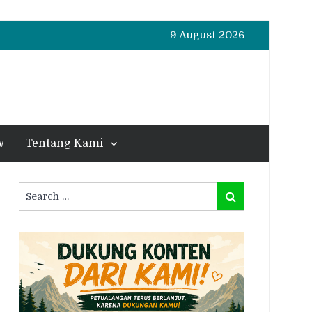
9 August 2026
w
Tentang Kami
Search
Search
for: