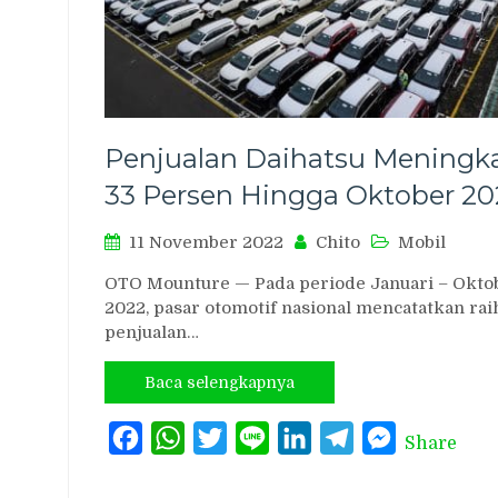
Penjualan Daihatsu Meningk
33 Persen Hingga Oktober 20
11 November 2022
Chito
Mobil
OTO Mounture — Pada periode Januari – Okto
2022, pasar otomotif nasional mencatatkan rai
penjualan…
Baca selengkapnya
Facebook
WhatsApp
Twitter
Line
LinkedIn
Telegram
Messenger
Share