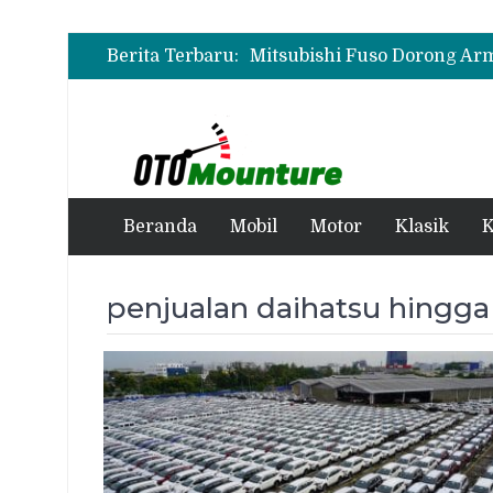
Berita Terbaru:
Beranda
Mobil
Motor
Klasik
K
penjualan daihatsu hingga