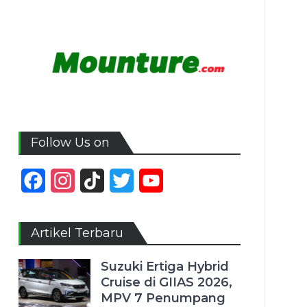
Follow Us on
Facebook
Instagram
TikTok
Twitter
YouTube
Channel
Artikel Terbaru
Suzuki Ertiga Hybrid
Cruise di GIIAS 2026,
MPV 7 Penumpang