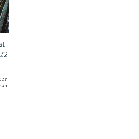
at
22
ber
han