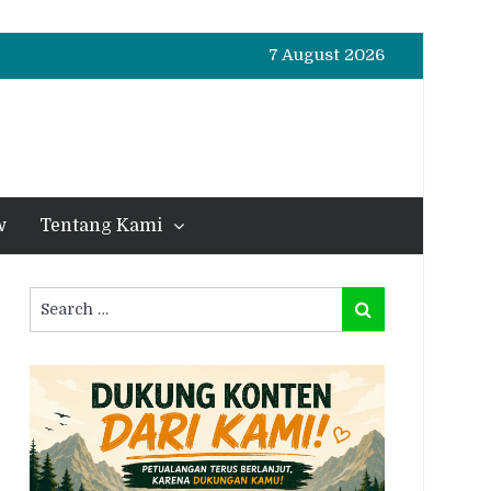
7 August 2026
w
Tentang Kami
Search
Search
for: