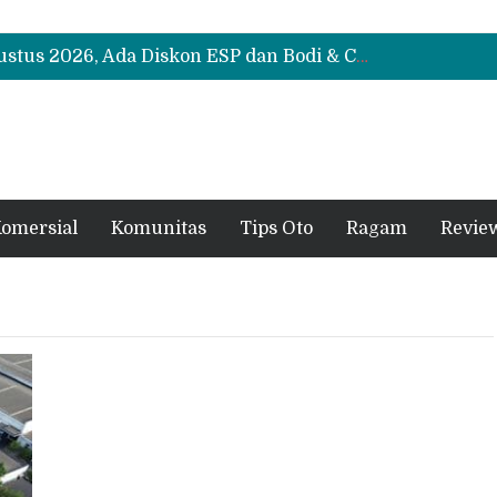
Suzuki XL7 Terbaru Jadi Favorit Test Drive di GIIAS 2026, Ini Fitur yang Paling Dipuji
Bukan Cuma Layar 14,6 Inci, Ini Fitur Pintar Changan Nevo Q05 yang Dibanderol Rp309 Juta
Promo Servis Mitsubishi Agustus 2026, Ada Diskon ESP dan Bodi & Cat Kilau Merdeka
Suzuki XL7 Terbaru Jadi Favorit Test Drive di GIIAS 2026, Ini Fitur yang Paling Dipuji
Bukan Cuma Layar 14,6 Inci, Ini Fitur Pintar Changan Nevo Q05 yang Dibanderol Rp309 Juta
omersial
Komunitas
Tips Oto
Ragam
Revie