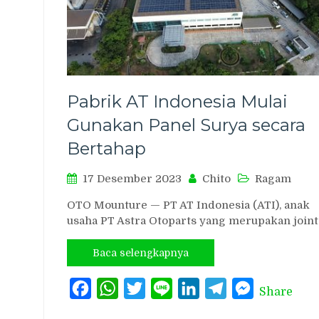
Pabrik AT Indonesia Mulai
Gunakan Panel Surya secara
Bertahap
17 Desember 2023
Chito
Ragam
OTO Mounture — PT AT Indonesia (ATI), anak
usaha PT Astra Otoparts yang merupakan join
Baca selengkapnya
Facebook
WhatsApp
Twitter
Line
LinkedIn
Telegram
Messenger
Share