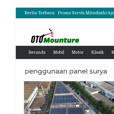
Berita Terbaru:
Beranda
Mobil
Motor
Klasik
K
penggunaan panel surya