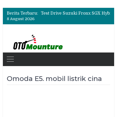
Leapmotor Mulai Perakitan Lokal di Indonesia, B10 dan C10 Jadi Model Perdana
Beli Mobil Jangan Cuma Lihat Cicilan, TAF dan OJK Tekankan Pentingnya Literasi Keuangan
Berita Terbaru:
Test Drive Suzuki Fronx SGX Hybrid Kuro di GIIAS 2026, Peserta Soroti Desain Sporty dan DVR
8 August 2026
Leapmotor Mulai Perakitan Lokal di Indonesia, B10 dan C10 Jadi Model Perdana
Beli Mobil Jangan Cuma Lihat Cicilan, TAF dan OJK Tekankan Pentingnya Literasi Keuangan
Omoda E5. mobil listrik cina