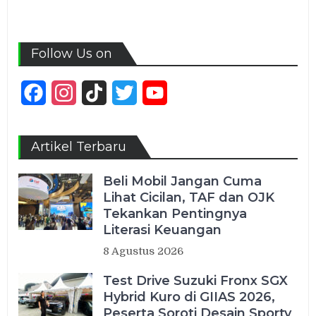
Follow Us on
Facebook
Instagram
TikTok
Twitter
YouTube
Channel
Artikel Terbaru
Beli Mobil Jangan Cuma
Lihat Cicilan, TAF dan OJK
Tekankan Pentingnya
Literasi Keuangan
8 Agustus 2026
Test Drive Suzuki Fronx SGX
Hybrid Kuro di GIIAS 2026,
Peserta Soroti Desain Sporty