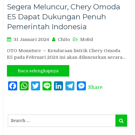
Segera Meluncur, Chery Omoda
E5 Dapat Dukungan Penuh
Pemerintah Indonesia
31 Januari 2024
Chito
Mobil
OTO Mounture — Kendaraan listrik Chery Omoda
E5 pada Februari 2024 ini akan diluncurkan secara…
Baca selengkapnya
Facebook
WhatsApp
Twitter
Line
LinkedIn
Telegram
Messenger
Share
Search
Search
for: