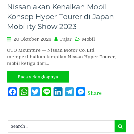
Nissan akan Kenalkan Mobil
Konsep Hyper Tourer di Japan
Mobility Show 2023
20 Oktober 2023
Fajar
Mobil
OTO Mounture — Nissan Motor Co. Ltd
memperlihatkan tampilan Nissan Hyper Tourer,
mobil ketiga dari…
Baca selengkapnya
Facebook
WhatsApp
Twitter
Line
LinkedIn
Telegram
Messenger
Share
Search
Search
for: