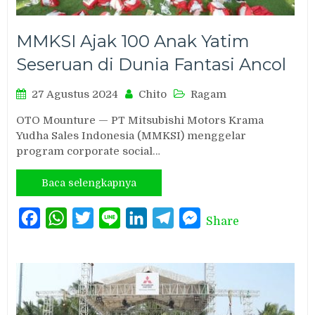
MMKSI Ajak 100 Anak Yatim
Seseruan di Dunia Fantasi Ancol
27 Agustus 2024
Chito
Ragam
OTO Mounture — PT Mitsubishi Motors Krama
Yudha Sales Indonesia (MMKSI) menggelar
program corporate social…
Baca selengkapnya
Facebook
WhatsApp
Twitter
Line
LinkedIn
Telegram
Messenger
Share