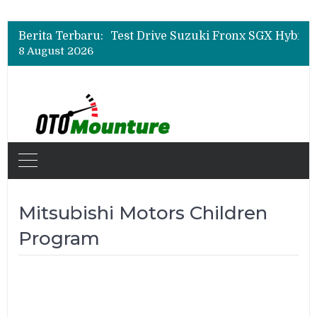
Leapmotor Mulai Perakitan Lokal di Indonesia, B10 dan C10 Jadi Model Perdana
Beli Mobil Jangan Cuma Lihat Cicilan, TAF dan OJK Tekankan Pentingnya Literasi Keuangan
Berita Terbaru:
Test Drive Suzuki Fronx SGX Hybrid Kuro di GIIAS 2026, Peserta Soroti Desain Sporty dan DVR
8 August 2026
Leapmotor Mulai Perakitan Lokal di Indonesia, B10 dan C10 Jadi Model Perdana
Beli Mobil Jangan Cuma Lihat Cicilan, TAF dan OJK Tekankan Pentingnya Literasi Keuangan
Mitsubishi Motors Children
Program