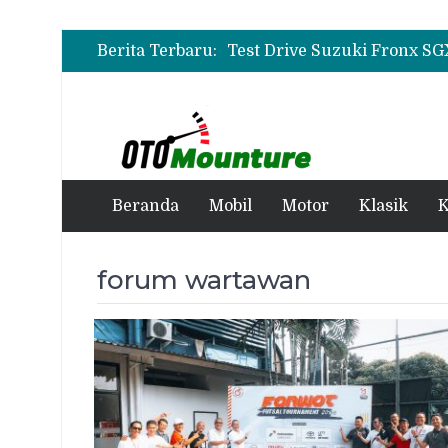
Berita Terbaru:
Beranda
Mobil
Motor
Klasik
K
forum wartawan