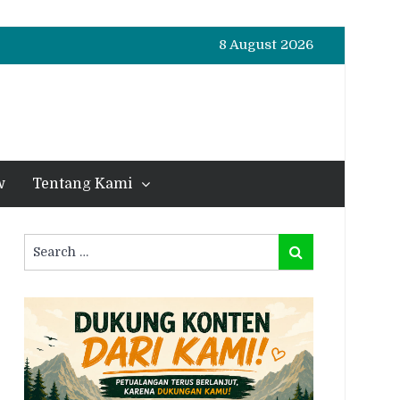
8 August 2026
w
Tentang Kami
Search
Search
for: