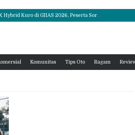
Leapmotor Mulai Perakitan Lokal di Indonesia, B10 dan C10 Jadi Model Perdana
Beli Mobil Jangan Cuma Lihat Cicilan, TAF dan OJK Tekankan Pentingnya Literasi Keuangan
Test Drive Suzuki Fronx SGX Hybrid Kuro di GIIAS 2026, Peserta Soroti Desain Sporty dan DVR
Leapmotor Mulai Perakitan Lokal di Indonesia, B10 dan C10 Jadi Model Perdana
Beli Mobil Jangan Cuma Lihat Cicilan, TAF dan OJK Tekankan Pentingnya Literasi Keuangan
omersial
Komunitas
Tips Oto
Ragam
Revie