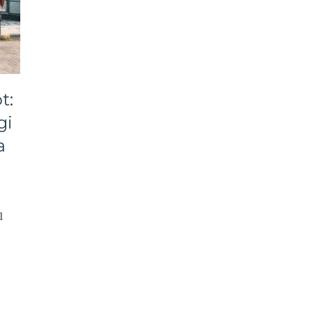
t:
gi
a
l