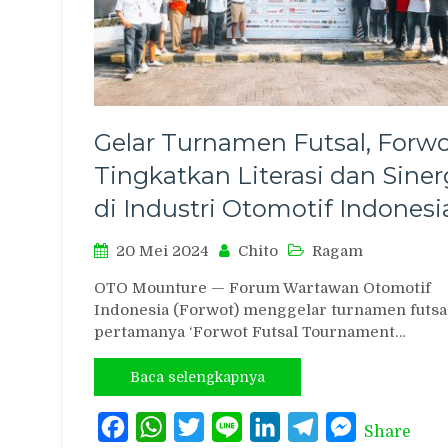
Gelar Turnamen Futsal, Forwo
Tingkatkan Literasi dan Siner
di Industri Otomotif Indonesi
20 Mei 2024
Chito
Ragam
OTO Mounture — Forum Wartawan Otomotif
Indonesia (Forwot) menggelar turnamen futsa
pertamanya ‘Forwot Futsal Tournament…
Baca selengkapnya
Facebook
WhatsApp
Twitter
Line
LinkedIn
Telegram
Messenger
Share