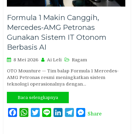
Formula 1 Makin Canggih,
Mercedes-AMG Petronas
Gunakan Sistem IT Otonom
Berbasis AI
8 Mei 2026
Ai Leli
Ragam
OTO Mounture — Tim balap Formula 1 Mercedes-
AMG Petronas resmi meningkatkan sistem
teknologi operasionalnya dengan…
Baca selengkapnya
Facebook
WhatsApp
Twitter
Line
LinkedIn
Telegram
Messenger
Share