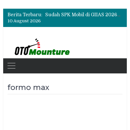
Chery Q Raih Mobil Favorit GIIAS 2026, Test Drive Tembus 200 Sesi per Hari
Rangkul Komunitas Mobil, Motul Indonesia Gelar Car MeetUp Perdana di Tangerang
Berita Terbaru:
Sudah SPK Mobil di GIIAS 2026? Ini Tahapan yang Harus Dilakukan Setelah Pameran
10 August 2026
Chery Q Raih Mobil Favorit GIIAS 2026, Test Drive Tembus 200 Sesi per Hari
Rangkul Komunitas Mobil, Motul Indonesia Gelar Car MeetUp Perdana di Tangerang
formo max