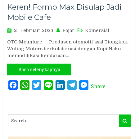
Keren! Formo Max Disulap Jadi
Mobile Cafe
21 Februari 2023
Fajar
Komersial
OTO Mounture — Produsen otomotif asal Tiongkok,
Wuling Motors berkolaborasi dengan Kopi Nako
memodifikasi kendaraan…
Baca selengkapnya
Facebook
WhatsApp
Twitter
Line
LinkedIn
Telegram
Messenger
Share
Search
Search
for: