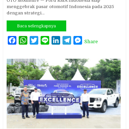
OTO Mounture — Ford RMA Indonesia siap
menggebrak pasar otomotif Indonesia pada 2025
dengan strategi…
Baca selengkapnya
Facebook
WhatsApp
Twitter
Line
LinkedIn
Telegram
Messenger
Share