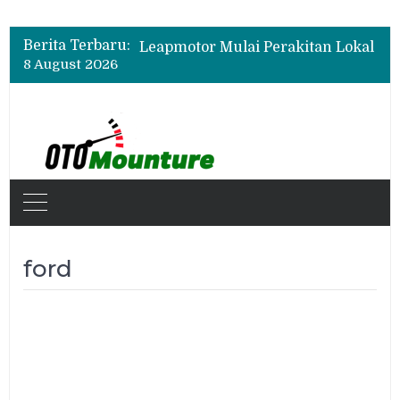
Beli Mobil Jangan Cuma Lihat Cicilan, TAF dan OJK Tekankan Pentingnya Literasi Keuangan
Test Drive Suzuki Fronx SGX Hybrid Kuro di GIIAS 2026, Peserta Soroti Desain Sporty dan DVR
Berita Terbaru:
Leapmotor Mulai Perakitan Lokal di Indonesia, B10 dan C10 Jadi Model Perdana
8 August 2026
Beli Mobil Jangan Cuma Lihat Cicilan, TAF dan OJK Tekankan Pentingnya Literasi Keuangan
ford