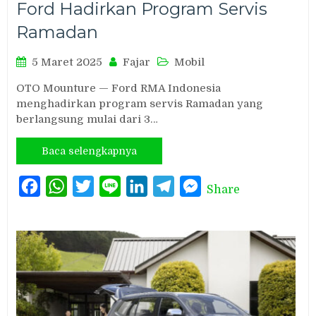
Ford Hadirkan Program Servis
Ramadan
5 Maret 2025
Fajar
Mobil
OTO Mounture — Ford RMA Indonesia
menghadirkan program servis Ramadan yang
berlangsung mulai dari 3…
Baca selengkapnya
Facebook
WhatsApp
Twitter
Line
LinkedIn
Telegram
Messenger
Share