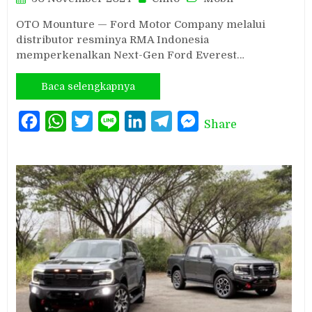
OTO Mounture — Ford Motor Company melalui
distributor resminya RMA Indonesia
memperkenalkan Next-Gen Ford Everest…
Baca selengkapnya
Facebook
WhatsApp
Twitter
Line
LinkedIn
Telegram
Messenger
Share