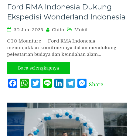
Ford RMA Indonesia Dukung
Ekspedisi Wonderland Indonesia
30 Juni 2025
Chito
Mobil
OTO Mounture — Ford RMA Indonesia
menunjukkan komitmennya dalam mendukung
pelestarian budaya dan keindahan alam…
Baca selengkapnya
Facebook
WhatsApp
Twitter
Line
LinkedIn
Telegram
Messenger
Share