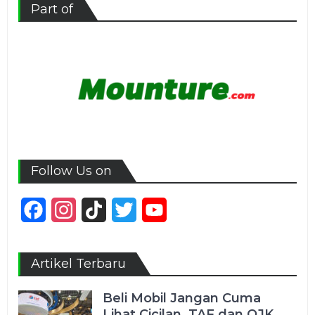
Part of
Follow Us on
Facebook
Instagram
TikTok
Twitter
YouTube
Channel
Artikel Terbaru
Beli Mobil Jangan Cuma
Lihat Cicilan, TAF dan OJK