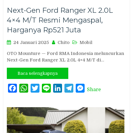
Next-Gen Ford Ranger XL 2.0L
4×4 M/T Resmi Mengaspal,
Harganya Rp521 Juta
24 Januari 2025
Chito
Mobil
OTO Mounture — Ford RMA Indonesia meluncurkan
Next-Gen Ford Ranger XL 2.0L 4×4 M/T di…
Baca selengkapnya
Facebook
WhatsApp
Twitter
Line
LinkedIn
Telegram
Messenger
Share