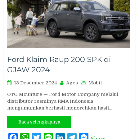
Ford Klaim Raup 200 SPK di
GJAW 2024
13 Desember 2024
Ages
Mobil
OTO Mounture — Ford Motor Company melalui
distributor resminya RMA Indonesia
mengumumkan berhasil menorehkan hasil…
Baca selengkapnya
Facebook
WhatsApp
Twitter
Line
LinkedIn
Telegram
Messenger
Share