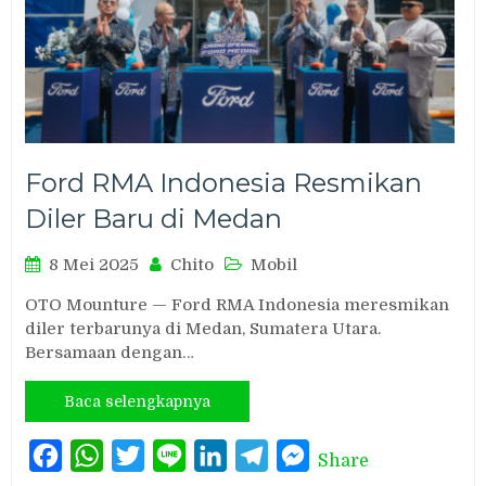
Ford RMA Indonesia Resmikan
Diler Baru di Medan
8 Mei 2025
Chito
Mobil
OTO Mounture — Ford RMA Indonesia meresmikan
diler terbarunya di Medan, Sumatera Utara.
Bersamaan dengan…
Baca selengkapnya
Facebook
WhatsApp
Twitter
Line
LinkedIn
Telegram
Messenger
Share