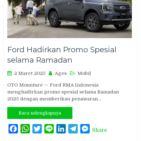
Ford Hadirkan Promo Spesial
selama Ramadan
2 Maret 2025
Ages
Mobil
OTO Mounture — Ford RMA Indonesia
menghadirkan promo spesial selama Ramadan
2025 dengan memberikan penawaran…
Baca selengkapnya
Facebook
WhatsApp
Twitter
Line
LinkedIn
Telegram
Messenger
Share