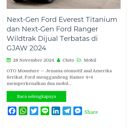
Next-Gen Ford Everest Titanium
dan Next-Gen Ford Ranger
Wildtrak Dijual Terbatas di
GJAW 2024
28 November 2024
Chito
Mobil
OTO Mounture — Jenama otomotif asal Amerika
Serikat, Ford menggandeng Hamer 4×4
memperkenalkan dua mobil…
Baca selengkapnya
Facebook
WhatsApp
Twitter
Line
LinkedIn
Telegram
Messenger
Share