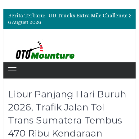
Hino Tingkatkan Keamanan Kendaraan Niaga dengan Standarisasi Karoseri
UD Trucks Extra Mile Challenge 2026 Lahirkan Pengemudi Truk Terbaik, Crisanto Melaju ke Jepang
Berita Terbaru:
Biaya Operasional Geely Starray EM-i Mulai Rp514 Ribu per Bulan, Jarak Tempuh Tembus 1.000 Km
6 August 2026
Hino Tingkatkan Keamanan Kendaraan Niaga dengan Standarisasi Karoseri
Libur Panjang Hari Buruh
2026, Trafik Jalan Tol
Trans Sumatera Tembus
470 Ribu Kendaraan