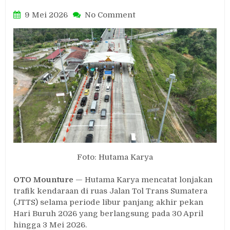
on
9 Mei 2026
No Comment
Libur
Panjang
Hari
Buruh
2026,
Trafik
Jalan
Tol
Trans
Sumatera
Tembus
470
Ribu
Foto: Hutama Karya
Kendaraan
OTO Mounture
— Hutama Karya mencatat lonjakan
trafik kendaraan di ruas Jalan Tol Trans Sumatera
(JTTS) selama periode libur panjang akhir pekan
Hari Buruh 2026 yang berlangsung pada 30 April
hingga 3 Mei 2026.