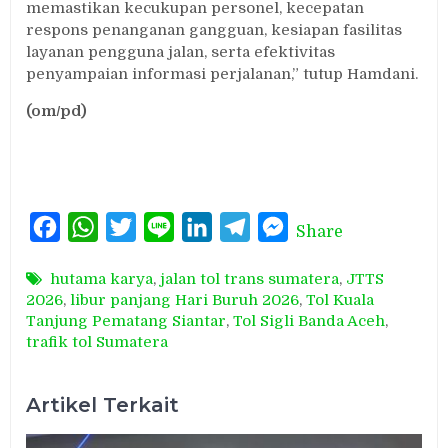
memastikan kecukupan personel, kecepatan
respons penanganan gangguan, kesiapan fasilitas
layanan pengguna jalan, serta efektivitas
penyampaian informasi perjalanan,” tutup Hamdani.
(om/pd)
Facebook
WhatsApp
Twitter
Line
LinkedIn
Telegram
Messenger
Share
hutama karya
,
jalan tol trans sumatera
,
JTTS
2026
,
libur panjang Hari Buruh 2026
,
Tol Kuala
Tanjung Pematang Siantar
,
Tol Sigli Banda Aceh
,
trafik tol Sumatera
Artikel Terkait