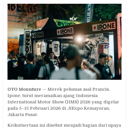
Ipone
Ikut
Ramaikan
IIMS
2026,
Siapkan
Promo
dan
Produk
Baru
OTO Mounture
— Merek pelumas asal Prancis,
Ipone, turut meramaikan ajang Indonesia
International Motor Show (IIMS) 2026 yang digelar
pada 5–15 Februari 2026 di JIExpo Kemayoran,
Jakarta Pusat.
Keikutsertaan ini disebut menjadi bagian dari upaya