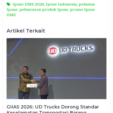
Ipone IIMS 2026
,
Ipone Indonesia
,
pelumas
Ipone
,
peluncuran produk Ipone
,
promo Ipone
IIMS
Artikel Terkait
GIIAS 2026: UD Trucks Dorong Standar
Keselamatan Transportasi Barang