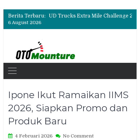
Hino Tingkatkan Keamanan Kendaraan Niaga dengan Standarisasi Karoseri
UD Trucks Extra Mile Challenge 2026 Lahirkan Pengemudi Truk Terbaik, Crisanto Melaju ke Jepang
Berita Terbaru:
Biaya Operasional Geely Starray EM-i Mulai Rp514 Ribu per Bulan, Jarak Tempuh Tembus 1.000 Km
6 August 2026
Hino Tingkatkan Keamanan Kendaraan Niaga dengan Standarisasi Karoseri
Ipone Ikut Ramaikan IIMS
2026, Siapkan Promo dan
Produk Baru
on
4 Februari 2026
No Comment