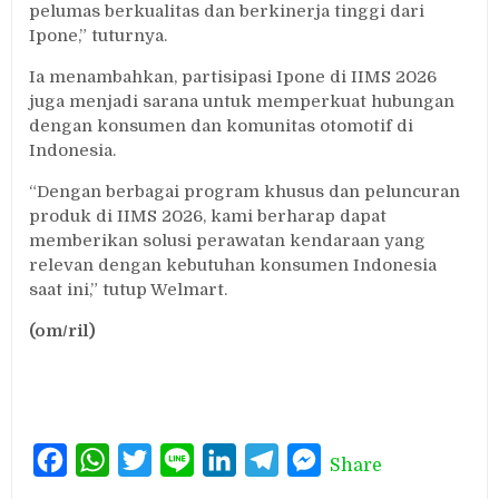
pelumas berkualitas dan berkinerja tinggi dari
Ipone,” tuturnya.
Ia menambahkan, partisipasi Ipone di IIMS 2026
juga menjadi sarana untuk memperkuat hubungan
dengan konsumen dan komunitas otomotif di
Indonesia.
“Dengan berbagai program khusus dan peluncuran
produk di IIMS 2026, kami berharap dapat
memberikan solusi perawatan kendaraan yang
relevan dengan kebutuhan konsumen Indonesia
saat ini,” tutup Welmart.
(om/ril)
Facebook
WhatsApp
Twitter
Line
LinkedIn
Telegram
Messenger
Share