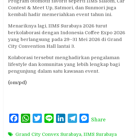
Program otomotif favorit seperti IIMS Slalom, Car
Contest & Meet Up, Satmori, dan Sunmori juga
kembali hadir memeriahkan event tahun ini.
Menariknya lagi, IIMS Surabaya 2026 turut
berkolaborasi dengan Indonesia Coffee Expo 2026
yang berlangsung pada 29–31 Mei 2026 di Grand
City Convention Hall lantai 3.
Kolaborasi tersebut menghadirkan pengalaman
lifestyle dan komunitas yang lebih lengkap bagi
pengunjung dalam satu kawasan event.
(om/pd)
Facebook
WhatsApp
Twitter
Line
LinkedIn
Telegram
Messenger
Share
Grand City Convex Surabaya
,
IIMS Surabaya