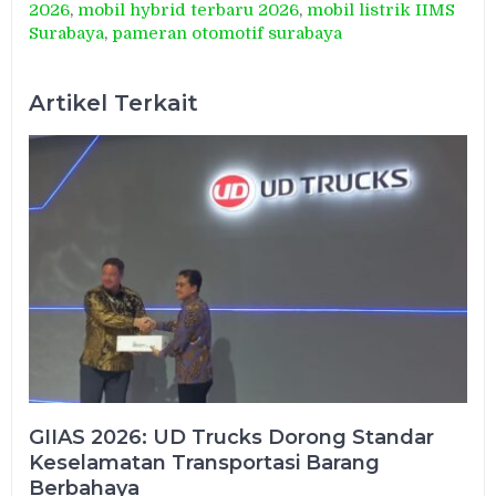
2026
,
mobil hybrid terbaru 2026
,
mobil listrik IIMS
Surabaya
,
pameran otomotif surabaya
Artikel Terkait
GIIAS 2026: UD Trucks Dorong Standar
Keselamatan Transportasi Barang
Berbahaya