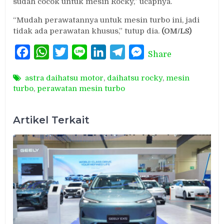
sudah cocok untuk mesin Rocky,” ucapnya.
“Mudah perawatannya untuk mesin turbo ini, jadi
tidak ada perawatan khusus,” tutup dia.
(OM/LS)
Facebook
WhatsApp
Twitter
Line
LinkedIn
Telegram
Messenger
Share
astra daihatsu motor
,
daihatsu rocky
,
mesin
turbo
,
perawatan mesin turbo
Artikel Terkait