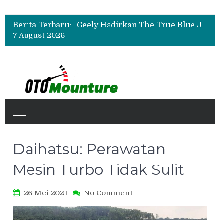
Bukan Sekadar Sporty, Ini Alasan Suzuki Fronx SGX Hybrid Kuro Layak Dilirik
Geely Hadirkan The True Blue Journey, Fans Bisa Dapat Tiket Chelsea vs AC Milan
Berita Terbaru:
Auto2000 Gelar Kompetisi Mekanik Terbaik 2026, Ini Daftar Lengkap Juaranya
7 August 2026
Bukan Sekadar Sporty, Ini Alasan Suzuki Fronx SGX Hybrid Kuro Layak Dilirik
Daihatsu: Perawatan
Mesin Turbo Tidak Sulit
on
26 Mei 2021
No Comment
Daihatsu:
Perawatan