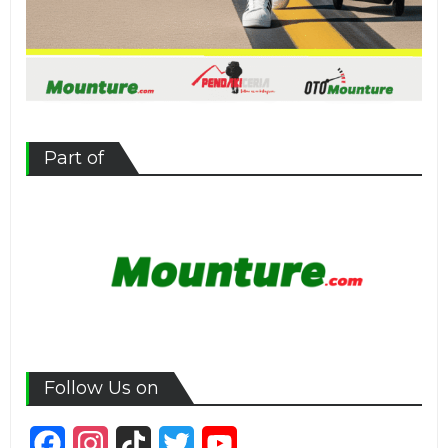
Part of
Follow Us on
Facebook
Instagram
TikTok
Twitter
YouTube