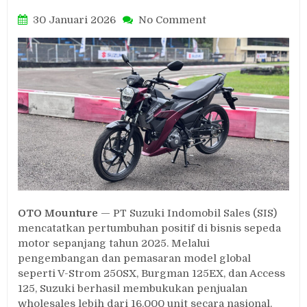
on
30 Januari 2026
No Comment
Penjualan
Motor
Suzuki
Tembus
16.000
Unit
di
2025,
Ini
Produk
Terlarisnya
OTO Mounture
— PT Suzuki Indomobil Sales (SIS)
mencatatkan pertumbuhan positif di bisnis sepeda
motor sepanjang tahun 2025. Melalui
pengembangan dan pemasaran model global
seperti V-Strom 250SX, Burgman 125EX, dan Access
125, Suzuki berhasil membukukan penjualan
wholesales lebih dari 16.000 unit secara nasional.