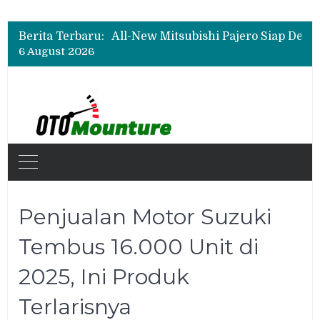
Biaya Operasional Geely Starray EM-i Mulai Rp514 Ribu per Bulan, Jarak Tempuh Tembus 1.000 Km
All-New Mitsubishi Pajero Siap Debut, Usung Kemampuan Off-Road Lebih Tangguh
Berita Terbaru:
Wuling Tambah Varian New Cloud EV SE, Harga Mulai Rp299 Juta
6 August 2026
Biaya Operasional Geely Starray EM-i Mulai Rp514 Ribu per Bulan, Jarak Tempuh Tembus 1.000 Km
Penjualan Motor Suzuki
Tembus 16.000 Unit di
2025, Ini Produk
Terlarisnya