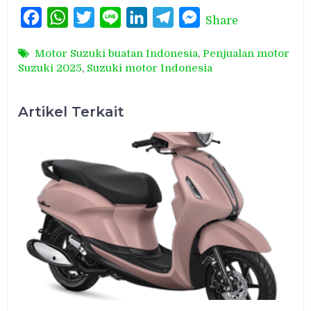
Facebook
WhatsApp
Twitter
Line
LinkedIn
Telegram
Messenger
Share
Motor Suzuki buatan Indonesia
,
Penjualan motor
Suzuki 2025
,
Suzuki motor Indonesia
Artikel Terkait