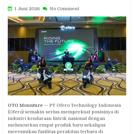
on
1 Juni 2026
No Comment
Ofero
Luncurkan
4
Kendaraan
Listrik
Baru
dan
Resmikan
Pabrik
Perakitan
di
Semarang
OTO Mounture
— PT Ofero Technology Indonesia
(Ofero) semakin serius memperkuat posisinya di
industri kendaraan listrik nasional dengan
meluncurkan empat produk baru sekaligus
meresmikan fasilitas perakitan terbaru di