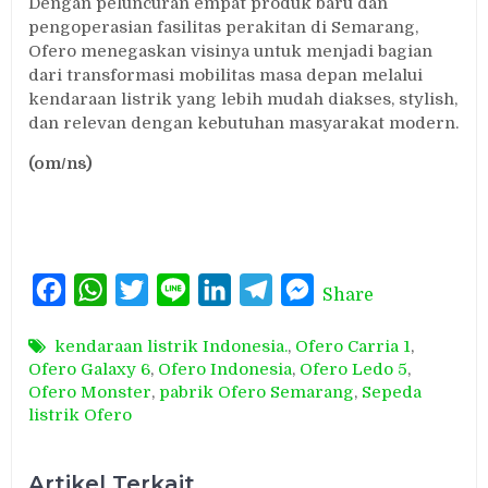
Dengan peluncuran empat produk baru dan
pengoperasian fasilitas perakitan di Semarang,
Ofero menegaskan visinya untuk menjadi bagian
dari transformasi mobilitas masa depan melalui
kendaraan listrik yang lebih mudah diakses, stylish,
dan relevan dengan kebutuhan masyarakat modern.
(om/ns)
Facebook
WhatsApp
Twitter
Line
LinkedIn
Telegram
Messenger
Share
kendaraan listrik Indonesia.
,
Ofero Carria 1
,
Ofero Galaxy 6
,
Ofero Indonesia
,
Ofero Ledo 5
,
Ofero Monster
,
pabrik Ofero Semarang
,
Sepeda
listrik Ofero
Artikel Terkait