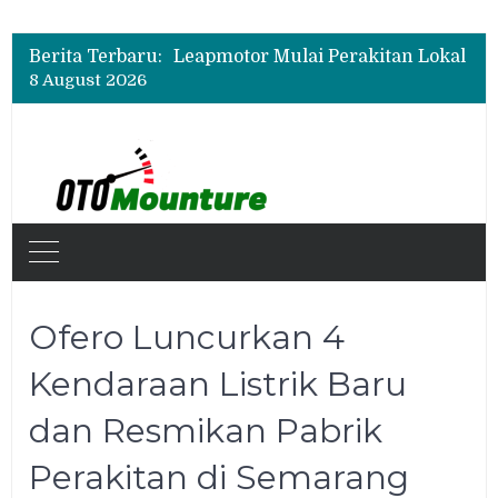
Test Drive Suzuki Fronx SGX Hybrid Kuro di GIIAS 2026, Peserta Soroti Desain Sporty dan DVR
Leapmotor Mulai Perakitan Lokal di Indonesia, B10 dan C10 Jadi Model Perdana
Berita Terbaru:
Polytron G3+ Special Collaboration Meluncur di GIIAS 2026, Tampil Makin Gahar dengan Two-Tone
8 August 2026
Test Drive Suzuki Fronx SGX Hybrid Kuro di GIIAS 2026, Peserta Soroti Desain Sporty dan DVR
Ofero Luncurkan 4
Kendaraan Listrik Baru
dan Resmikan Pabrik
Perakitan di Semarang