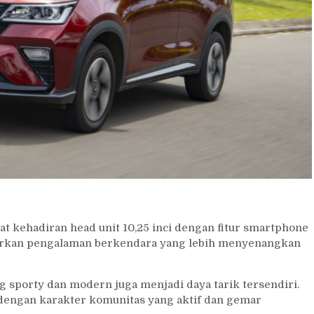
 kehadiran head unit 10,25 inci dengan fitur smartphone
dirkan pengalaman berkendara yang lebih menyenangkan
g sporty dan modern juga menjadi daya tarik tersendiri.
 dengan karakter komunitas yang aktif dan gemar