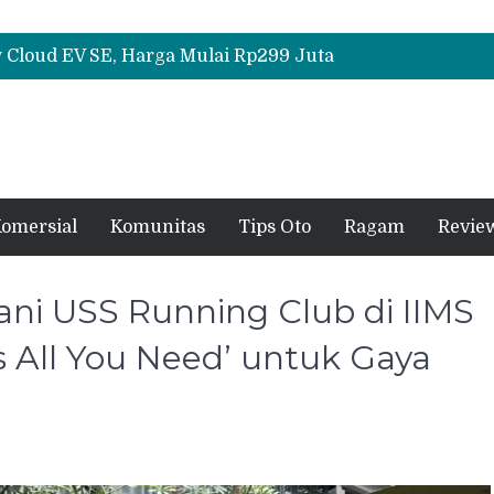
All-New Mitsubishi Pajero Siap Debut, Usung Kemampuan Off-Road Lebih Tangguh
Cloud EV SE, Harga Mulai Rp299 Juta
Daihatsu Hadirkan Rocky Hybrid, New Sigra hingga Concept Car di GIIAS 2026
All-New Mitsubishi Pajero Siap Debut, Usung Kemampuan Off-Road Lebih Tangguh
omersial
Komunitas
Tips Oto
Ragam
Revie
ni USS Running Club di IIMS
s All You Need’ untuk Gaya