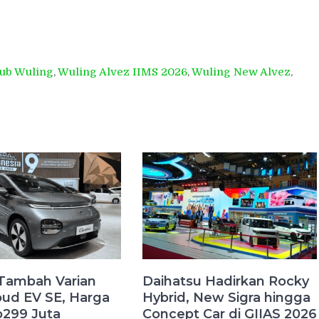
ub Wuling
,
Wuling Alvez IIMS 2026
,
Wuling New Alvez
,
Tambah Varian
Daihatsu Hadirkan Rocky
ud EV SE, Harga
Hybrid, New Sigra hingga
p299 Juta
Concept Car di GIIAS 2026