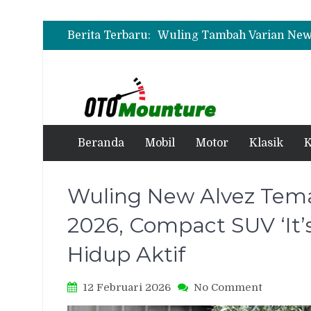
Wuling Tambah Varian New 
Berita Terbaru:
Beranda
Mobil
Motor
Klasik
K
Wuling New Alvez Tema
2026, Compact SUV ‘It’
Hidup Aktif
on
12 Februari 2026
No Comment
Wuling