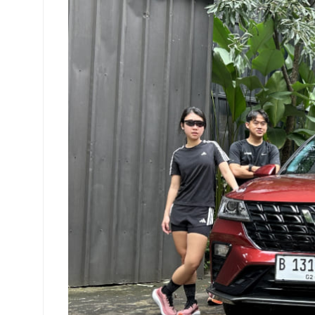
New
Alvez
Temani
USS
Running
Club
di
IIMS
2026,
Compact
SUV
‘It’s
All
You
Need’
untuk
Gaya
Hidup
Aktif