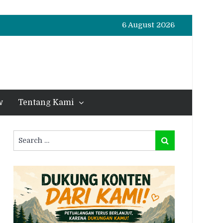
6 August 2026
w
Tentang Kami
Search
Search
for: