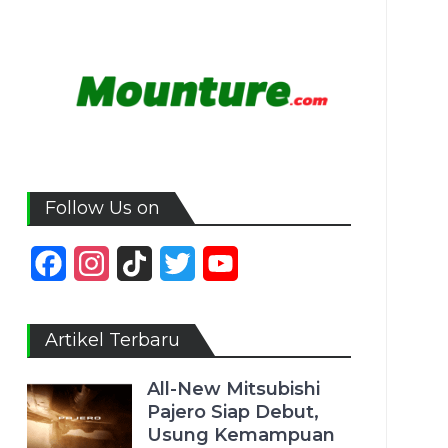
Follow Us on
Facebook
Instagram
TikTok
Twitter
YouTube
Channel
Artikel Terbaru
All-New Mitsubishi
Pajero Siap Debut,
Usung Kemampuan