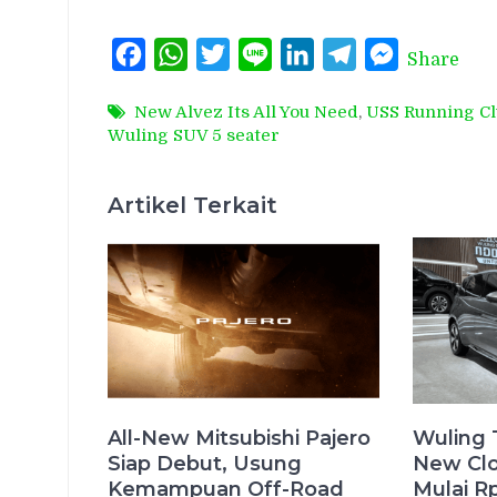
Facebook
WhatsApp
Twitter
Line
LinkedIn
Telegram
Messenger
Share
New Alvez Its All You Need
,
USS Running Cl
Wuling SUV 5 seater
Artikel Terkait
All-New Mitsubishi Pajero
Wuling 
Siap Debut, Usung
New Clo
Kemampuan Off-Road
Mulai R