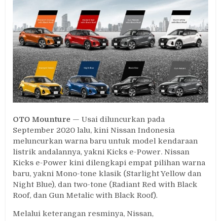
e-
Power
Hadir
dengan
Warna
Baru
OTO Mounture
— Usai diluncurkan pada
September 2020 lalu, kini Nissan Indonesia
meluncurkan warna baru untuk model kendaraan
listrik andalannya, yakni Kicks e-Power. Nissan
Kicks e-Power kini dilengkapi empat pilihan warna
baru, yakni Mono-tone klasik (Starlight Yellow dan
Night Blue), dan two-tone (Radiant Red with Black
Roof, dan Gun Metalic with Black Roof).
Melalui keterangan resminya, Nissan,