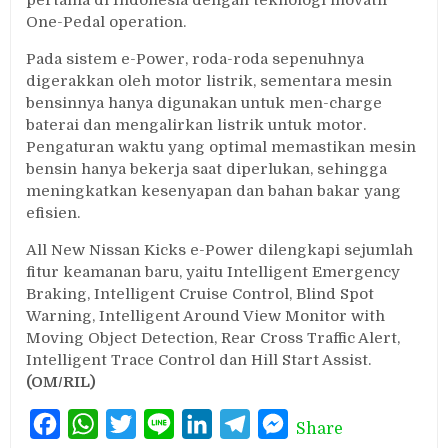
One-Pedal operation.
Pada sistem e-Power, roda-roda sepenuhnya
digerakkan oleh motor listrik, sementara mesin
bensinnya hanya digunakan untuk men-charge
baterai dan mengalirkan listrik untuk motor.
Pengaturan waktu yang optimal memastikan mesin
bensin hanya bekerja saat diperlukan, sehingga
meningkatkan kesenyapan dan bahan bakar yang
efisien.
All New Nissan Kicks e-Power dilengkapi sejumlah
fitur keamanan baru, yaitu Intelligent Emergency
Braking, Intelligent Cruise Control, Blind Spot
Warning, Intelligent Around View Monitor with
Moving Object Detection, Rear Cross Traffic Alert,
Intelligent Trace Control dan Hill Start Assist.
(OM/RIL)
Facebook
WhatsApp
Twitter
Line
LinkedIn
Telegram
Messenger
Share