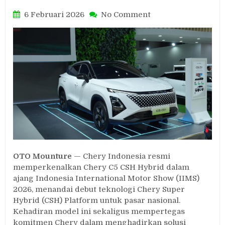
on
6 Februari 2026
No Comment
Chery
C5
CSH
Hybrid:
Performa
Kuat,
Irit
BBM,
dan
Siap
Jadi
SUV
Andalan
OTO Mounture
— Chery Indonesia resmi
Keluarga
memperkenalkan Chery C5 CSH Hybrid dalam
Muda
ajang Indonesia International Motor Show (IIMS)
2026, menandai debut teknologi Chery Super
Hybrid (CSH) Platform untuk pasar nasional.
Kehadiran model ini sekaligus mempertegas
komitmen Chery dalam menghadirkan solusi