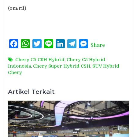
(om/ril)
Facebook
WhatsApp
Twitter
Line
LinkedIn
Telegram
Messenger
Share
Chery C5 CSH Hybrid
,
Chery C5 Hybrid
Indonesia
,
Chery Super Hybrid CSH
,
SUV Hybrid
Chery
Artikel Terkait