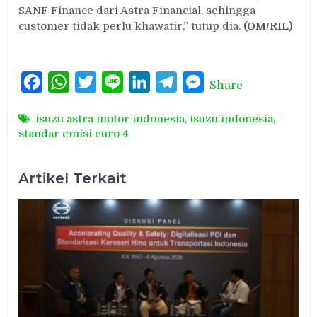
SANF Finance dari Astra Financial, sehingga
customer tidak perlu khawatir,” tutup dia.
(OM/RIL)
Facebook
WhatsApp
Twitter
Line
LinkedIn
Telegram
Messenger
Share
isuzu astra motor indonesia
,
isuzu indonesia
,
standar emisi euro 4
Artikel Terkait