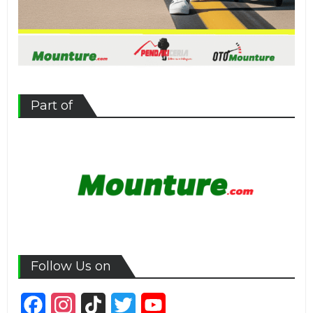
Part of
Follow Us on
Facebook
Instagram
TikTok
Twitter
YouTube