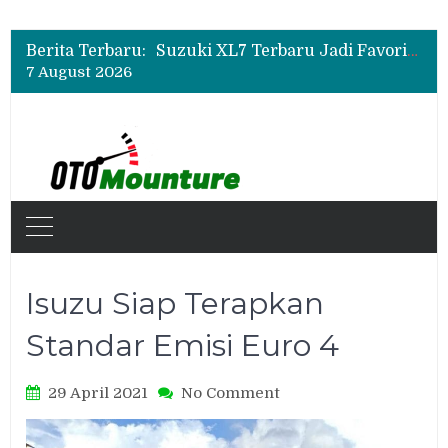
Promo Servis Mitsubishi Agustus 2026, Ada Diskon ESP dan Bodi & Cat Kilau Merdeka
Suzuki XL7 Terbaru Jadi Favorit Test Drive di GIIAS 2026, Ini Fitur yang Paling Dipuji
Berita Terbaru:
Bukan Sekadar Sporty, Ini Alasan Suzuki Fronx SGX Hybrid Kuro Layak Dilirik
7 August 2026
Promo Servis Mitsubishi Agustus 2026, Ada Diskon ESP dan Bodi & Cat Kilau Merdeka
Isuzu Siap Terapkan
Standar Emisi Euro 4
on
29 April 2021
No Comment
Isuzu
Siap