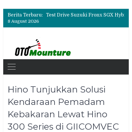
Beli Mobil Jangan Cuma Lihat Cicilan, TAF dan OJK Tekankan Pentingnya Literasi Keuangan
Test Drive Suzuki Fronx SGX Hybrid Kuro di GIIAS 2026, Peserta Soroti Desain Sporty dan DVR
Berita Terbaru:
Leapmotor Mulai Perakitan Lokal di Indonesia, B10 dan C10 Jadi Model Perdana
8 August 2026
Beli Mobil Jangan Cuma Lihat Cicilan, TAF dan OJK Tekankan Pentingnya Literasi Keuangan
Hino Tunjukkan Solusi
Kendaraan Pemadam
Kebakaran Lewat Hino
300 Series di GIICOMVEC