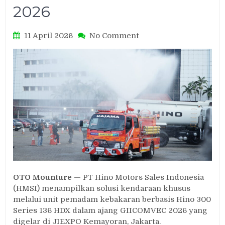
2026
on
11 April 2026
No Comment
Hino
Tunjukkan
Solusi
Kendaraan
Pemadam
Kebakaran
Lewat
Hino
300
Series
di
GIICOMVEC
2026
OTO Mounture
— PT Hino Motors Sales Indonesia
(HMSI) menampilkan solusi kendaraan khusus
melalui unit pemadam kebakaran berbasis Hino 300
Series 136 HDX dalam ajang GIICOMVEC 2026 yang
digelar di JIEXPO Kemayoran, Jakarta.