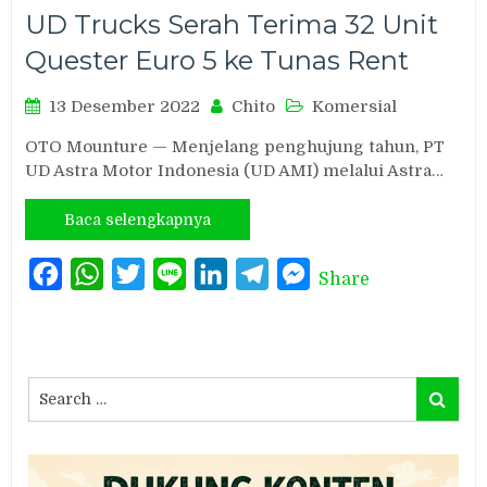
UD Trucks Serah Terima 32 Unit
Quester Euro 5 ke Tunas Rent
13 Desember 2022
Chito
Komersial
OTO Mounture — Menjelang penghujung tahun, PT
UD Astra Motor Indonesia (UD AMI) melalui Astra…
Baca selengkapnya
Facebook
WhatsApp
Twitter
Line
LinkedIn
Telegram
Messenger
Share
Search
Search
for: