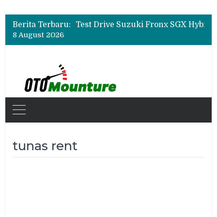
Leapmotor Mulai Perakitan Lokal di Indonesia, B10 dan C10 Jadi Model Perdana
Beli Mobil Jangan Cuma Lihat Cicilan, TAF dan OJK Tekankan Pentingnya Literasi Keuangan
Berita Terbaru:
Test Drive Suzuki Fronx SGX Hybrid Kuro di GIIAS 2026, Peserta Soroti Desain Sporty dan DVR
8 August 2026
Leapmotor Mulai Perakitan Lokal di Indonesia, B10 dan C10 Jadi Model Perdana
Beli Mobil Jangan Cuma Lihat Cicilan, TAF dan OJK Tekankan Pentingnya Literasi Keuangan
tunas rent