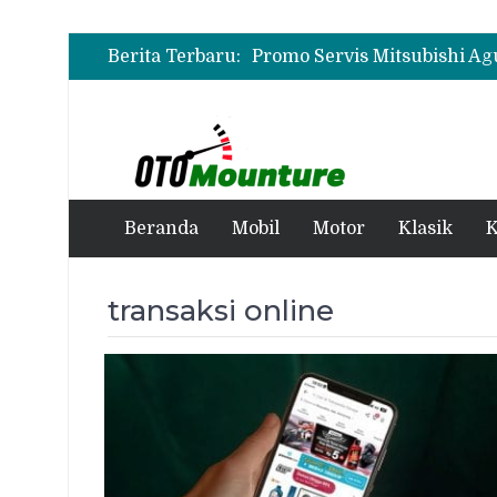
Berita Terbaru:
Beranda
Mobil
Motor
Klasik
K
transaksi online