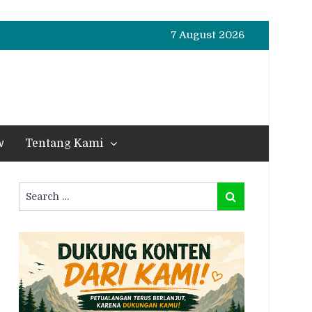
7 August 2026
w
Tentang Kami
Search
Search
for: