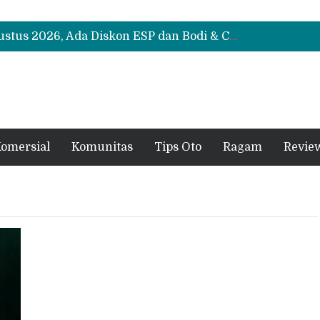
Suzuki XL7 Terbaru Jadi Favorit Test Drive di GIIAS 2026, Ini Fitur yang Paling Dipuji
Bukan Cuma Layar 14,6 Inci, Ini Fitur Pintar Changan Nevo Q05 yang Dibanderol Rp309 Juta
Promo Servis Mitsubishi Agustus 2026, Ada Diskon ESP dan Bodi & Cat Kilau Merdeka
Suzuki XL7 Terbaru Jadi Favorit Test Drive di GIIAS 2026, Ini Fitur yang Paling Dipuji
Bukan Cuma Layar 14,6 Inci, Ini Fitur Pintar Changan Nevo Q05 yang Dibanderol Rp309 Juta
omersial
Komunitas
Tips Oto
Ragam
Revie