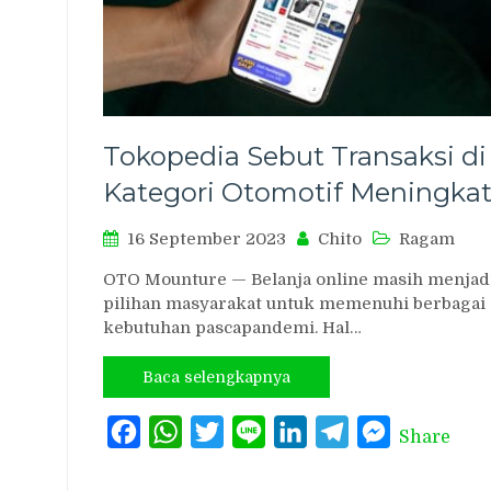
Tokopedia Sebut Transaksi di
Kategori Otomotif Meningka
16 September 2023
Chito
Ragam
OTO Mounture — Belanja online masih menjad
pilihan masyarakat untuk memenuhi berbagai
kebutuhan pascapandemi. Hal…
Baca selengkapnya
Facebook
WhatsApp
Twitter
Line
LinkedIn
Telegram
Messenger
Share