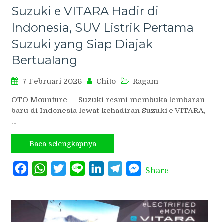
Suzuki e VITARA Hadir di
Indonesia, SUV Listrik Pertama
Suzuki yang Siap Diajak
Bertualang
7 Februari 2026
Chito
Ragam
OTO Mounture — Suzuki resmi membuka lembaran
baru di Indonesia lewat kehadiran Suzuki e VITARA,
…
Baca selengkapnya
Facebook
WhatsApp
Twitter
Line
LinkedIn
Telegram
Messenger
Share