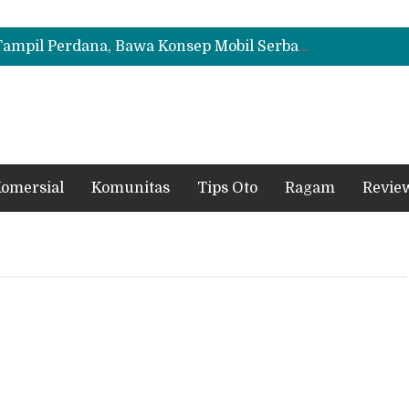
Laris Manis! 300 Unit Wuling Aira ev Edisi Toy Story 5 Habis Terjual di GIIAS 2026
Geely Coolray Resmi Meluncur di Indonesia, SUV Turbo 174 PS Mulai Rp333 Juta, Bonus hingga Rp18,7 Juta
GIIAS 2026: Chery Tiggo V Tampil Perdana, Bawa Konsep Mobil Serbaguna 3-in-1
Laris Manis! 300 Unit Wuling Aira ev Edisi Toy Story 5 Habis Terjual di GIIAS 2026
Geely Coolray Resmi Meluncur di Indonesia, SUV Turbo 174 PS Mulai Rp333 Juta, Bonus hingga Rp18,7 Juta
omersial
Komunitas
Tips Oto
Ragam
Revie
i