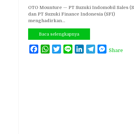
OTO Mounture — PT Suzuki Indomobil Sales (S
dan PT Suzuki Finance Indonesia (SFI)
menghadirkan…
Baca selengkapnya
Facebook
WhatsApp
Twitter
Line
LinkedIn
Telegram
Messenger
Share